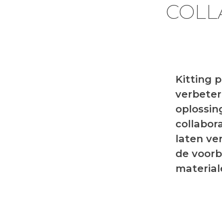
COLL
Kitting p
verbeter
oplossin
collabor
laten ve
de voorb
material