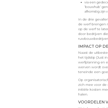
via een gedecen
‘bouwhub’ gen
afkomstig zijn 
In de drie gevalle
de werf brengen na
op de werf te lat
door bedrijven di
ruwbouwbedrijven
IMPACT OP DE
Naast de uitbested
het tijdstip (Just 
werfplanning en e
werven wordt over
teneinde een goed
Op organisatorisch
zich mee voor de d
initiële kosten m
halen.
VOORDELEN VA