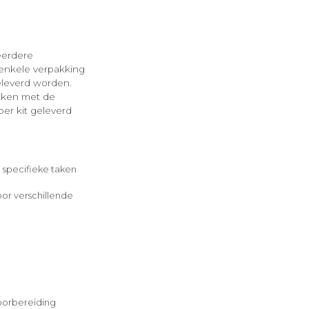
eerdere
 enkele verpakking
eleverd worden.
ikken met de
er kit geleverd
 specifieke taken
oor verschillende
voorbereiding