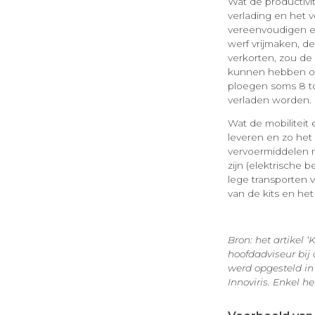
Wat de productivi
verlading en het v
vereenvoudigen en
werf vrijmaken, d
verkorten, zou de
kunnen hebben op 
ploegen soms 8 to
verladen worden. D
Wat de mobiliteit 
leveren en zo het
vervoermiddelen 
zijn (elektrische 
lege transporten
van de kits en he
Bron: het artikel ‘
hoofdadviseur bij 
werd opgesteld in
Innoviris. Enkel he