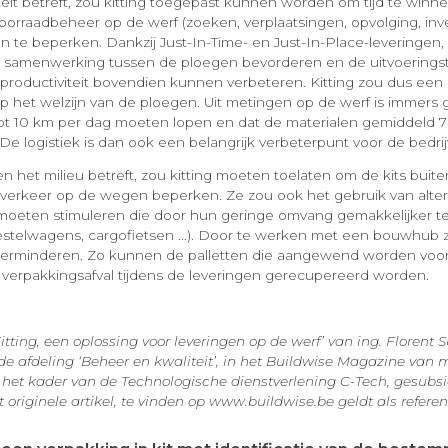
teit betreft, zou kitting toegepast kunnen worden om tijd te winn
oorraadbeheer op de werf (zoeken, verplaatsingen, opvolging, invent
 te beperken. Dankzij Just-In-Time- en Just-In-Place-leveringen,
e samenwerking tussen de ploegen bevorderen en de uitvoerings
 productiviteit bovendien kunnen verbeteren. Kitting zou dus een 
het welzijn van de ploegen. Uit metingen op de werf is immers 
t 10 km per dag moeten lopen en dat de materialen gemiddeld 7 
e logistiek is dan ook een belangrijk verbeterpunt voor de bedrij
en het milieu betreft, zou kitting moeten toelaten om de kits buit
 verkeer op de wegen beperken. Ze zou ook het gebruik van alter
moeten stimuleren die door hun geringe omvang gemakkelijker 
bestelwagens, cargofietsen ...). Door te werken met een bouwhub z
 verminderen. Zo kunnen de palletten die aangewend worden voo
t verpakkingsafval tijdens de leveringen gerecupereerd worden.
Kitting, een oplossing voor leveringen op de werf’ van ing. Florent S
de afdeling ‘Beheer en kwaliteit’, in het Buildwise Magazine van 
 het kader van de Technologische dienstverlening C-Tech, gesubsi
t originele artikel, te vinden op www.buildwise.be geldt als referen