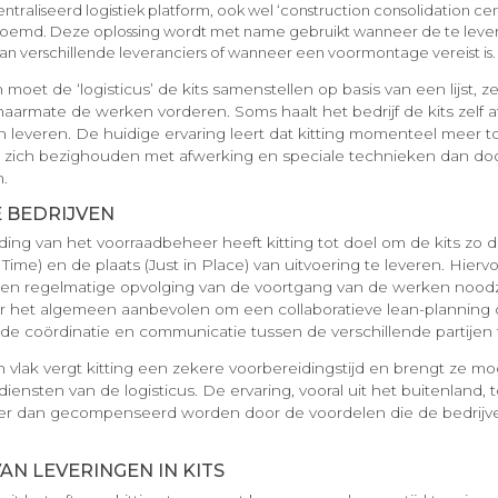
traliseerd logistiek platform, ook wel ‘construction consolidation cen
oemd. Deze oplossing wordt met name gebruikt wanneer de te leve
van verschillende leveranciers of wanneer een voormontage vereist is.
n moet de ‘logisticus’ de kits samenstellen op basis van een lijst, 
armate de werken vorderen. Soms haalt het bedrijf de kits zelf af
en leveren. De huidige ervaring leert dat kitting momenteel meer 
e zich bezighouden met afwerking en speciale technieken dan do
.
 BEDRIJVEN
ing van het voorraadbeheer heeft kitting tot doel om de kits zo di
in Time) en de plaats (Just in Place) van uitvoering te leveren. Hier
en regelmatige opvolging van de voortgang van de werken noodzak
 het algemeen aanbevolen om een collaboratieve lean-planning o
e coördinatie en communicatie tussen de verschillende partijen 
 vlak vergt kitting een zekere voorbereidingstijd en brengt ze mo
iensten van de logisticus. De ervaring, vooral uit het buitenland,
eer dan gecompenseerd worden door de voordelen die de bedrijv
N LEVERINGEN IN KITS