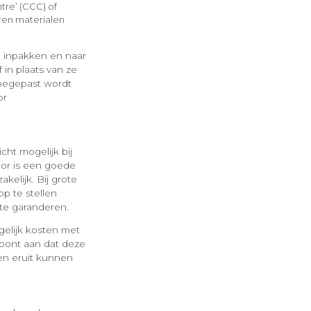
tre’ (CCC) of
ren materialen
ze inpakken en naar
 in plaats van ze
toegepast wordt
or
cht mogelijk bij
voor is een goede
elijk. Bij grote
p te stellen
te garanderen.
gelijk kosten met
 toont aan dat deze
en eruit kunnen