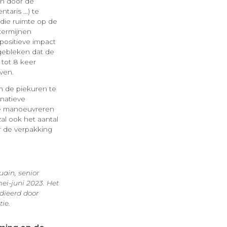
en door de
aris ...) te
 die ruimte op de
termijnen
positieve impact
gebleken dat de
tot 8 keer
ven.
en de piekuren te
natieve
te manoeuvreren
al ook het aantal
r de verpakking
uain, senior
mei-juni 2023. Het
dieerd door
tie.