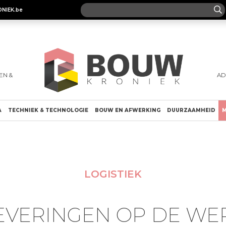
ONIEK.be
EN &
AD
A
TECHNIEK & TECHNOLOGIE
BOUW EN AFWERKING
DUURZAAMHEID
M
LOGISTIEK
EVERINGEN OP DE WE