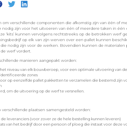
rin om verschillende componenten die afkomstig zijn van één of m
ie nodig zijn voor het uitvoeren van één of meerdere taken in één
ze ‘kits’ kunnen vervolgens rechtstreeks op de betrokken werf g
ingsbedrijf op elk van zijn werven over een pallet kunnen besch
 die nodig zijn voor de werken. Bovendien kunnen de materialen p
de werf vordert.
rschillende manieren aangepakt worden:
p het niveau van elk bouwberoep, voor een optimale uitvoering van de
ïdentificeerde zones
 door op eenzelfde pallet pakketten te verzamelen die bestemd zijn v
n
, om de uitvoering op de werf te versnellen.
 verschillende plaatsen samengesteld worden:
j de leveranciers (voor zover ze de hele bestelling kunnen leveren)
ats van het bedrijf door een persoon of ploeg die instaat voor deze 