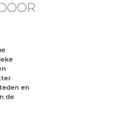
 DOOR
ue
ieke
en
tter
steden en
an de