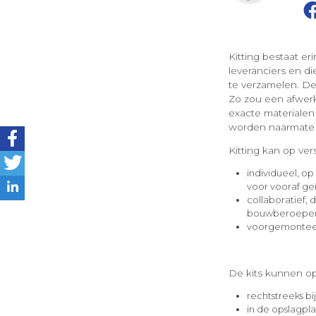
Kitting bestaat e
leveranciers en d
te verzamelen. De
Zo zou een afwerk
exacte materialen
worden naarmate 
Kitting kan op ve
individueel, o
voor vooraf ge
collaboratief,
bouwberoepe
voorgemonteerd
De kits kunnen op
rechtstreeks bi
in de opslagpla