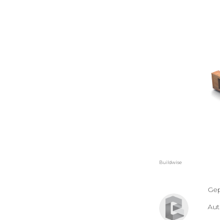
Buildwise
Gep
Au