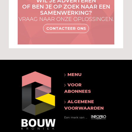
WIL JE ADVERTEREN
OF BEN JE OP ZOEK NAAR EEN
SAMENWERKING?
VRAAG NAAR ONZE OPLOSSINGEN.
CONTACTEER ONS
MENU
VOOR
ABONNEES
ALGEMENE
VOORWAARDEN
Een merk van ...