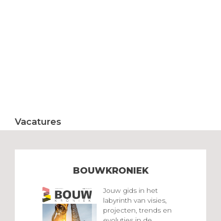
Vacatures
BOUWKRONIEK
Jouw gids in het
labyrinth van visies,
projecten, trends en
evoluties in de