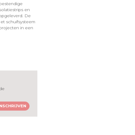
tbestendige
olatiestrips en
 opgeleverd. De
 Het schuifsysteem
projecten in een
 de
INSCHRIJVEN