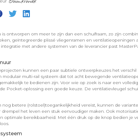
Bouwkroniek
teur
 is ontworpen om meer te zijn dan een schuifraam, zo zijn combin
ken, geïntegreerde plissé vliegenramen en ventilatieopeningen a
integratie met andere systemen van de leverancier past MasterPat
 muur
tieprojecten kunnen een paar subtiele ontwerpkeuzes het verschil
n modulair multi-rail systeem dat tot acht bewegende ventilatieo
gemakkelijk te bedienen zijn. Voor wie op zoek is naar een volled
 de Pocket-oplossing een goede keuze. De ventilatievleugel schuif
 nog betere (rolstoel)toegankelijkheid vereist, kunnen de variant
 drempel het leven een stuk eenvoudiger maken. Ook motorisatie 
n optimale bereikbaarheid. Met één druk op de knop bedien je v
loos.
 systeem