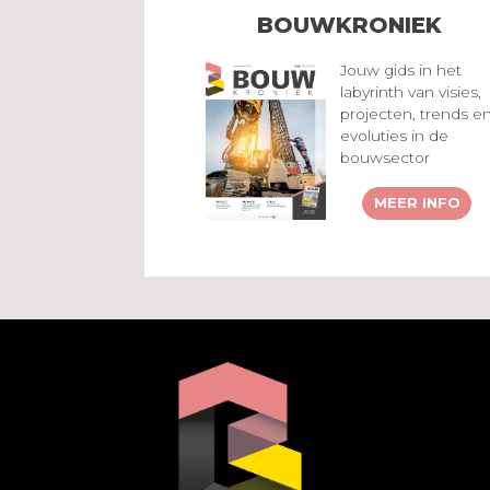
BOUWKRONIEK
Jouw gids in het
labyrinth van visies,
projecten, trends e
evoluties in de
bouwsector
MEER INFO