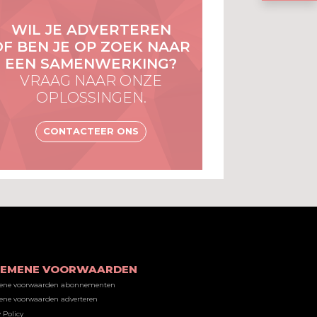
WIL JE ADVERTEREN
OF BEN JE OP ZOEK NAAR
EEN SAMENWERKING?
VRAAG NAAR ONZE
OPLOSSINGEN.
CONTACTEER ONS
GEMENE VOORWAARDEN
ene voorwaarden abonnementen
ne voorwaarden adverteren
 Policy