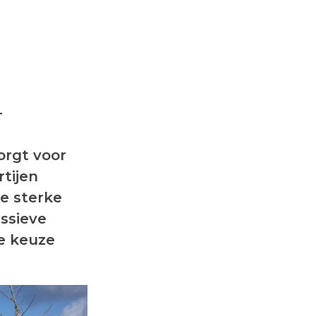
-
orgt voor
rtijen
de sterke
assieve
e keuze