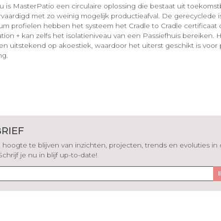
u is MasterPatio een circulaire oplossing die bestaat uit toekoms
aardigd met zo weinig mogelijk productieafval. De gerecyclede is
m profielen hebben het systeem het Cradle to Cradle certificaat
ation + kan zelfs het isolatieniveau van een Passiefhuis bereiken.
n uitstekend op akoestiek, waardoor het uiterst geschikt is voor 
ng.
RIEF
hoogte te blijven van inzichten, projecten, trends en evoluties in
rijf je nu in blijf up-to-date!