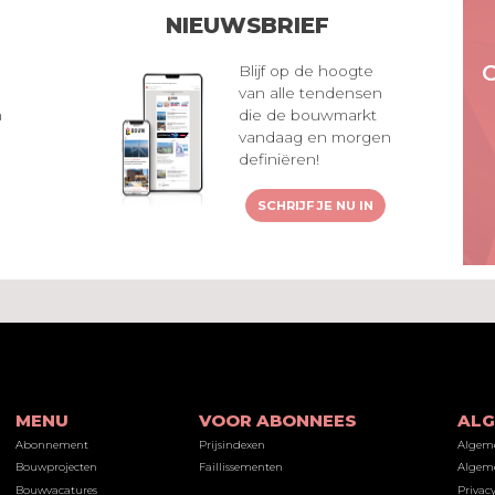
NIEUWSBRIEF
Blijf op de hoogte
van alle tendensen
n
die de bouwmarkt
vandaag en morgen
definiëren!
SCHRIJF JE NU IN
MENU
VOOR ABONNEES
AL
Abonnement
Prijsindexen
Algem
Bouwprojecten
Faillissementen
Algeme
Bouwvacatures
Privacy