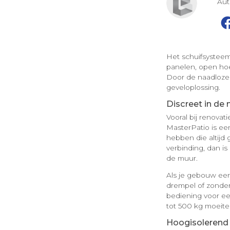
Au
Het schuifsysteem
panelen, open hoe
Door de naadloze 
geveloplossing.
Discreet in de
Vooral bij renova
MasterPatio is ee
hebben die altijd 
verbinding, dan is
de muur.
Als je gebouw een
drempel of zonder
bediening voor ee
tot 500 kg moeite
Hoogisolerend