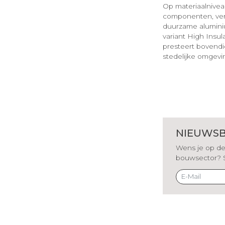
Op materiaalnivea
componenten, verv
duurzame aluminiu
variant High Insul
presteert bovendie
stedelijke omgevi
NIEUWSB
Wens je op de 
bouwsector? Sch