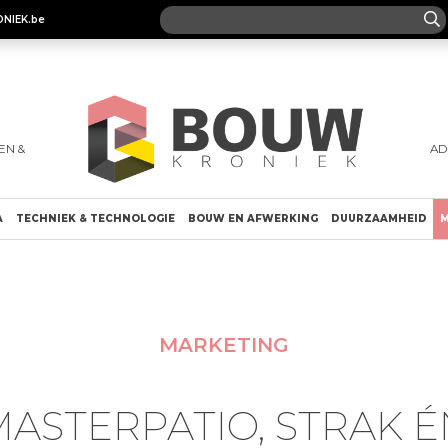
ONIEK.be
EN &
AD
A
TECHNIEK & TECHNOLOGIE
BOUW EN AFWERKING
DUURZAAMHEID
M
MARKETING
MASTERPATIO, STRAK É