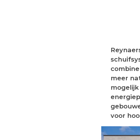
Reynaers
schuifsy
combiner
meer nat
mogelijk
energiep
gebouwen
voor ho