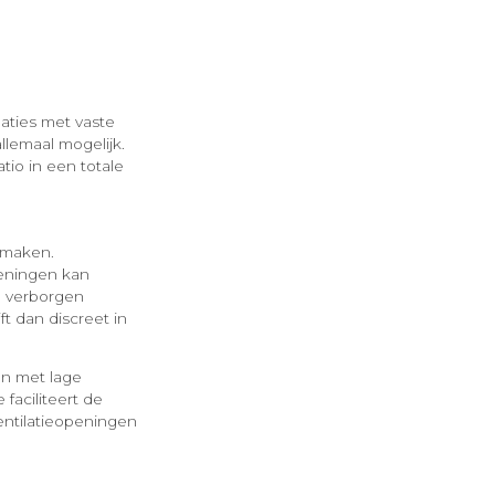
aties met vaste
llemaal mogelijk.
io in een totale
 maken.
peningen kan
ig verborgen
t dan discreet in
en met lage
faciliteert de
entilatieopeningen