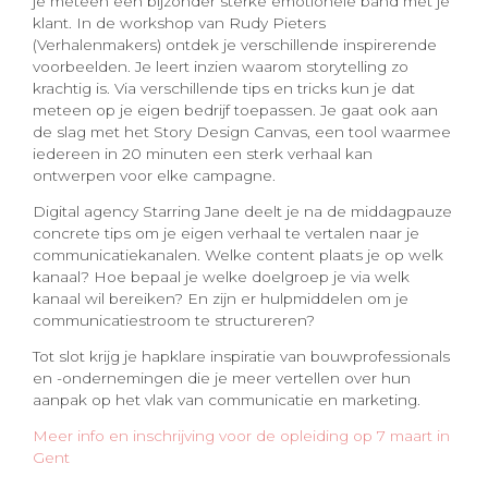
je meteen een bijzonder sterke emotionele band met je
klant. In de workshop van Rudy Pieters
(Verhalenmakers) ontdek je verschillende inspirerende
voorbeelden. Je leert inzien waarom storytelling zo
krachtig is. Via verschillende tips en tricks kun je dat
meteen op je eigen bedrijf toepassen. Je gaat ook aan
de slag met het Story Design Canvas, een tool waarmee
iedereen in 20 minuten een sterk verhaal kan
ontwerpen voor elke campagne.
Digital agency Starring Jane deelt je na de middagpauze
concrete tips om je eigen verhaal te vertalen naar je
communicatiekanalen. Welke content plaats je op welk
kanaal? Hoe bepaal je welke doelgroep je via welk
kanaal wil bereiken? En zijn er hulpmiddelen om je
communicatiestroom te structureren?
Tot slot krijg je hapklare inspiratie van bouwprofessionals
en -ondernemingen die je meer vertellen over hun
aanpak op het vlak van communicatie en marketing.
Meer info en inschrijving voor de opleiding op 7 maart in
Gent