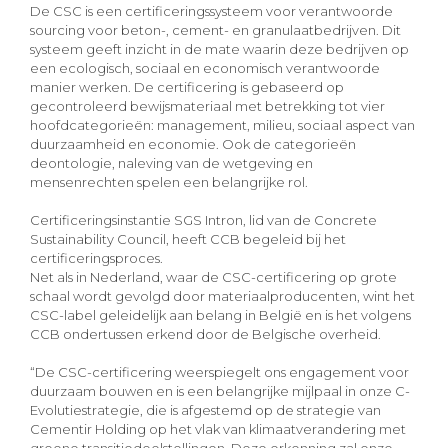
De CSC is een certificeringssysteem voor verantwoorde
sourcing voor beton-, cement- en granulaatbedrijven. Dit
systeem geeft inzicht in de mate waarin deze bedrijven op
een ecologisch, sociaal en economisch verantwoorde
manier werken. De certificering is gebaseerd op
gecontroleerd bewijsmateriaal met betrekking tot vier
hoofdcategorieën: management, milieu, sociaal aspect van
duurzaamheid en economie. Ook de categorieën
deontologie, naleving van de wetgeving en
mensenrechten spelen een belangrijke rol.
Certificeringsinstantie SGS Intron, lid van de Concrete
Sustainability Council, heeft CCB begeleid bij het
certificeringsproces.
Net als in Nederland, waar de CSC-certificering op grote
schaal wordt gevolgd door materiaalproducenten, wint het
CSC-label geleidelijk aan belang in België en is het volgens
CCB ondertussen erkend door de Belgische overheid.
“De CSC-certificering weerspiegelt ons engagement voor
duurzaam bouwen en is een belangrijke mijlpaal in onze C-
Evolutiestrategie, die is afgestemd op de strategie van
Cementir Holding op het vlak van klimaatverandering met
groene transitiedoelstellingen. Deze erkenning zal onze