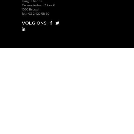
Burg. Etienne
Demunterlaan 3 bus 6
1090 Brussel
Tel.: +32 2 420 68 60
VOLG ONS