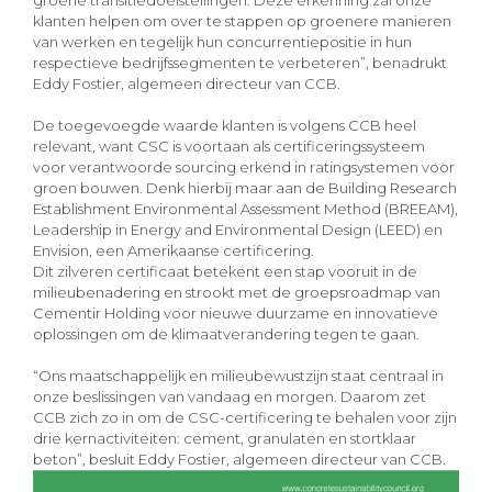
klanten helpen om over te stappen op groenere manieren
van werken en tegelijk hun concurrentiepositie in hun
respectieve bedrijfssegmenten te verbeteren”, benadrukt
Eddy Fostier, algemeen directeur van CCB.
De toegevoegde waarde klanten is volgens CCB heel
relevant, want CSC is voortaan als certificeringssysteem
voor verantwoorde sourcing erkend in ratingsystemen voor
groen bouwen. Denk hierbij maar aan de Building Research
Establishment Environmental Assessment Method (BREEAM),
Leadership in Energy and Environmental Design (LEED) en
Envision, een Amerikaanse certificering.
Dit zilveren certificaat betekent een stap vooruit in de
milieubenadering en strookt met de groepsroadmap van
Cementir Holding voor nieuwe duurzame en innovatieve
oplossingen om de klimaatverandering tegen te gaan.
“Ons maatschappelijk en milieubewustzijn staat centraal in
onze beslissingen van vandaag en morgen. Daarom zet
CCB zich zo in om de CSC-certificering te behalen voor zijn
drie kernactiviteiten: cement, granulaten en stortklaar
beton”, besluit Eddy Fostier, algemeen directeur van CCB.