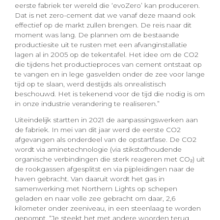
eerste fabriek ter wereld die ‘evoZero’ kan produceren.
Dat is net zero-cement dat we vanaf deze maand ook
effectief op de markt zullen brengen. De reis naar dit
moment was lang. De plannen om de bestaande
productiesite uit te rusten met een afvanginstallatie
lagen al in 2005 op de tekentafel. Het idee om de CO2
die tijdens het productieproces van cement ontstaat op
te vangen en in lege gasvelden onder de zee voor lange
tijd op te slaan, werd destijds als onrealistisch
beschouwd. Het is tekenend voor de tijd die nodig is om
in onze industrie verandering te realiseren.”
Uiteindelijk startten in 2021 de aanpassingswerken aan
de fabriek. In mei van dit jaar werd de eerste CO2
afgevangen als onderdeel van de opstartfase. De CO2
wordt via aminetechnologie (via stikstofhoudende
organische verbindingen die sterk reageren met CO₂) uit
de rookgassen afgesplitst en via pijpleidingen naar de
haven gebracht. Van daaruit wordt het gas in
samenwerking met Northern Lights op schepen
geladen en naar volle zee gebracht om daar, 2,6
kilometer onder zeeniveau, in een steenlaag te worden
gepompt. “Je steekt het met andere woorden terug