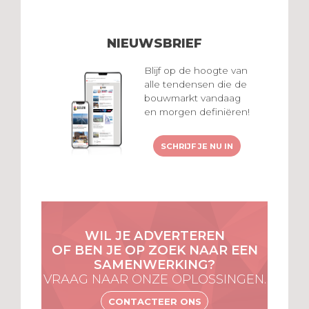
NIEUWSBRIEF
Blijf op de hoogte van
alle tendensen die de
bouwmarkt vandaag
en morgen definiëren!
SCHRIJF JE NU IN
WIL JE ADVERTEREN
OF BEN JE OP ZOEK NAAR EEN
SAMENWERKING?
VRAAG NAAR ONZE OPLOSSINGEN.
CONTACTEER ONS