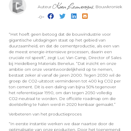
Koen Lauwereyns
Auteur
, Bouwkroniek
-0=
“Het hoeft geen betoog dat de bouwindustrie voor
gigantische uitdagingen staat op het gebied van
duurzaamheid, en dat de cementproductie, als een van
de meest energie-intensieve processen, daarin een
cruciale rol speelt”, zegt Luc Van Camp, Director of Sales
bij Heidelberg Materials Benelux. “Dat inzicht en onze
ambitie om onze verantwoordelijkheid op te nemen,
bestaat zeker al vanaf de jaren 2000. Tegen 2030 wil de
groep de CO2-uitstoot verminderen tot 400 kg CO2 per
ton cement. Dit is een daling van bijna 50% tegenover
het referentiejaar 1990, om dan tegen 2050 volledig
CO2-neutraal te worden. De officiële roadmap om die
doelstelling te halen werd in 2020 kenbaar gemaakt.”
Verbeteren van het productieproces
“In eerste instantie werken we daar naartoe door de
optimalisatie van onze producten. Door het toenemend