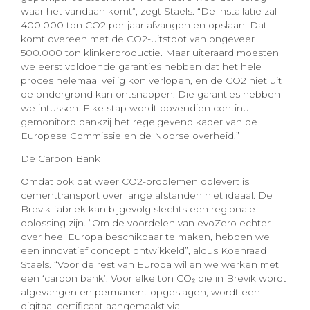
waar het vandaan komt”, zegt Staels. “De installatie zal
400.000 ton CO2 per jaar afvangen en opslaan. Dat
komt overeen met de CO2-uitstoot van ongeveer
500.000 ton klinkerproductie. Maar uiteraard moesten
we eerst voldoende garanties hebben dat het hele
proces helemaal veilig kon verlopen, en de CO2 niet uit
de ondergrond kan ontsnappen. Die garanties hebben
we intussen. Elke stap wordt bovendien continu
gemonitord dankzij het regelgevend kader van de
Europese Commissie en de Noorse overheid.”
De Carbon Bank
Omdat ook dat weer CO2-problemen oplevert is
cementtransport over lange afstanden niet ideaal. De
Brevik-fabriek kan bijgevolg slechts een regionale
oplossing zijn. “Om de voordelen van evoZero echter
over heel Europa beschikbaar te maken, hebben we
een innovatief concept ontwikkeld”, aldus Koenraad
Staels. “Voor de rest van Europa willen we werken met
een ‘carbon bank’. Voor elke ton CO₂ die in Brevik wordt
afgevangen en permanent opgeslagen, wordt een
digitaal certificaat aangemaakt via