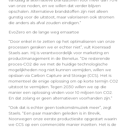
vandaag al alternatieve brandstoffen voor meer dan 70%
van onze noden, en we willen dat verder blijven
opschalen. Alternatieve brandstoffen zijn niet alleen
gunstig voor de uitstoot, maar valoriseren ook stromen
die anders als afval zouden eindigen.”
EvoZero en de lange weg ernaartoe
“Door enkel in te zetten op het optimaliseren van onze
processen geraken we er echter niet”, vult Koenraad
Staels aan. Hij is verantwoordelijk voor marketing en
productmanagement in de Benelux. “De resterende
proces-CO2 die we met de huidige technologische
mogelijkheden nog niet kunnen vermijden, willen we
opslaan via Carbon Capture and Storage (CCS). Het is
momenteel de enige oplossing om op korte termijn CO2
uitstoot te vermijden. Tegen 2030 willen we op die
manier een oplossing vinden voor 10 miljoen ton CO2.
En dat zolang er geen alternatieven voorhanden zijn.”
“Ook dat is echter geen toekomstmuziek meer”, zegt
Staels. “Een paar maanden geleden is in Brevik,
Noorwegen onze eerste productiesite opgestart waarin
we CCS op een commerciële manier inzetten. Het is de