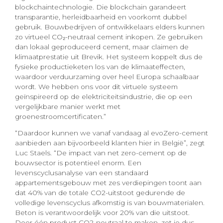
blockchaintechnologie. Die blockchain garandeert
transparantie, herleidbaarheid en voorkomt dubbel
gebruik. Bouwbedrijven of ontwikkelaars elders kunnen
zo virtueel CO₂-neutraal cement inkopen. Ze gebruiken
dan lokaal geproduceerd cement, maar claimen de
klimaatprestatie uit Brevik. Het systeem koppelt dus de
fysieke productieketen los van de klimaateffecten,
waardoor verduurzaming over heel Europa schaalbaar
wordt. We hebben ons voor dit virtuele systeem
geïnspireerd op de elektriciteitsindustrie, die op een
vergelijkbare manier werkt met
groenestroomcertificaten.”
“Daardoor kunnen we vanaf vandaag al evoZero-cement
aanbieden aan bijvoorbeeld klanten hier in België”, zegt
Luc Staels. “De impact van net zero-cement op de
bouwsector is potentieel enorm. Een
levenscyclusanalyse van een standaard
appartementsgebouw met zes verdiepingen toont aan
dat 40% van de totale CO2-uitstoot gedurende de
volledige levenscyclus afkomstig is van bouwmaterialen.
Beton is verantwoordelijk voor 20% van die uitstoot.
Door één product CO2-neutraal te maken, zet je dus