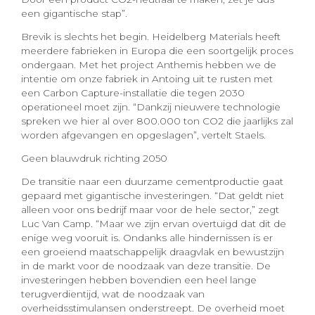
een gigantische stap”.
Brevik is slechts het begin. Heidelberg Materials heeft
meerdere fabrieken in Europa die een soortgelijk proces
ondergaan. Met het project Anthemis hebben we de
intentie om onze fabriek in Antoing uit te rusten met
een Carbon Capture-installatie die tegen 2030
operationeel moet zijn. “Dankzij nieuwere technologie
spreken we hier al over 800.000 ton CO2 die jaarlijks zal
worden afgevangen en opgeslagen”, vertelt Staels.
Geen blauwdruk richting 2050
De transitie naar een duurzame cementproductie gaat
gepaard met gigantische investeringen. “Dat geldt niet
alleen voor ons bedrijf maar voor de hele sector,” zegt
Luc Van Camp. “Maar we zijn ervan overtuigd dat dit de
enige weg vooruit is. Ondanks alle hindernissen is er
een groeiend maatschappelijk draagvlak en bewustzijn
in de markt voor de noodzaak van deze transitie. De
investeringen hebben bovendien een heel lange
terugverdientijd, wat de noodzaak van
overheidsstimulansen onderstreept. De overheid moet