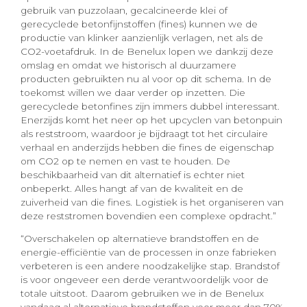
gebruik van puzzolaan, gecalcineerde klei of
gerecyclede betonfijnstoffen (fines) kunnen we de
productie van klinker aanzienlijk verlagen, net als de
CO2-voetafdruk. In de Benelux lopen we dankzij deze
omslag en omdat we historisch al duurzamere
producten gebruikten nu al voor op dit schema. In de
toekomst willen we daar verder op inzetten. Die
gerecyclede betonfines zijn immers dubbel interessant.
Enerzijds komt het neer op het upcyclen van betonpuin
als reststroom, waardoor je bijdraagt tot het circulaire
verhaal en anderzijds hebben die fines de eigenschap
om CO2 op te nemen en vast te houden. De
beschikbaarheid van dit alternatief is echter niet
onbeperkt. Alles hangt af van de kwaliteit en de
zuiverheid van die fines. Logistiek is het organiseren van
deze reststromen bovendien een complexe opdracht.”
“Overschakelen op alternatieve brandstoffen en de
energie-efficiëntie van de processen in onze fabrieken
verbeteren is een andere noodzakelijke stap. Brandstof
is voor ongeveer een derde verantwoordelijk voor de
totale uitstoot. Daarom gebruiken we in de Benelux