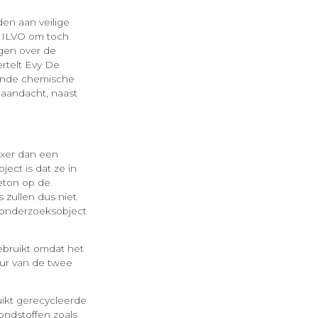
en aan veilige
 ILVO om toch
egen over de
rtelt Evy De
ekende chemische
 aandacht, naast
exer dan een
ect is dat ze in
eton op de
 zullen dus niet
n onderzoeksobject
ebruikt omdat het
uur van de twee
uikt gerecycleerde
ondstoffen zoals