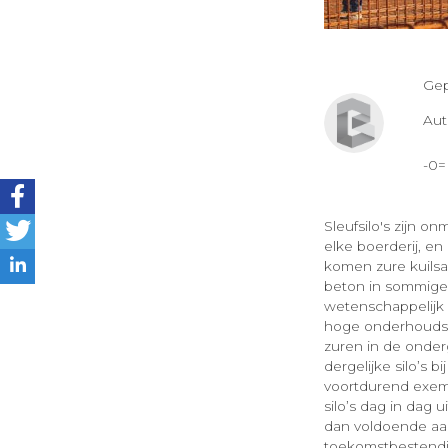
Gep
Au
-0
Sleufsilo's zijn o
elke boerderij, e
komen zure kuilsa
beton in sommige s
wetenschappelijk 
hoge onderhoudsko
zuren in de onde
dergelijke silo’s
voortdurend exem
silo’s dag in dag
dan voldoende aa
toekomstbestendi