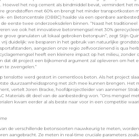
. Hoewel het nog cement als bindmiddel bevat, vermindert het m
ire grondstoffen met 60% en brengt het minder transportkosten 
ek- en Betoncentrale (OBBC) haalde via een openbare aanbested
de eerste twee onderzoeksdelen binnen. “Naast het traditioneel
 leveren we ook het innovatieve betonmengsel met 30% gerecycle
 grove granulaten uit lokaal gebroken betonpuin”, zegt Stijn Qui
 vrij duidelijk: we besparen in het gebruik van natuurlijke grondsto
nsportafstanden, aangezien onze regio zelfvoorzienend is qua her
cyclagemengsel heeft een kleinere impact op het milieu, zonder d
pen dat dit project een bijkomend argument zal opleveren om het
an te zwengelen.”
p tenslotte werd gestort in cementloos beton. Als het project sla
otste duurzaamheidssprong met zich mee kunnen brengen. Het 
ent, vertelt Joren Bracke, hoofdprojectleider van aannemer Str
C Materials dit deel van de aanbesteding won. “Ons mengsel met 
rialen kwam eerder al als beste naar voor in een competitie waar
”
time
van de verschillende betonsoorten nauwkeurig te meten, worden i
ren aangebracht. Ze meten in real-time cruciale parameters zoals