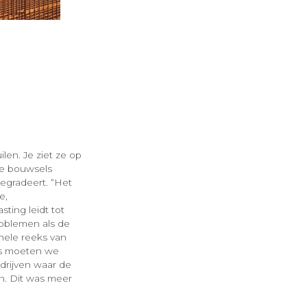
len. Je ziet ze op
eze bouwsels
degradeert. “Het
e,
ting leidt tot
roblemen als de
hele reeks van
ces moeten we
rijven waar de
en. Dit was meer