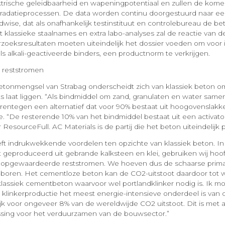
ktrische geleidbaarheid en wapeningpotentiaal en zullen de kome
radatieprocessen. De data worden continu doorgestuurd naar ee
dwise, dat als onafhankelijk testinstituut en controlebureau de be
 klassieke staalnames en extra labo-analyses zal de reactie van d
oeksresultaten moeten uiteindelijk het dossier voeden om voor 
s alkali-geactiveerde binders, een productnorm te verkrijgen.
 reststromen
etonmengsel van Strabag onderscheidt zich van klassiek beton o
ks laat liggen. “Als bindmiddel om zand, granulaten en water sam
entegen een alternatief dat voor 90% bestaat uit hoogovenslakk
e. “De resterende 10% van het bindmiddel bestaat uit een activato
ResourceFull. AC Materials is de partij die het beton uiteindelijk 
t indrukwekkende voordelen ten opzichte van klassiek beton. In 
 geproduceerd uit gebrande kalksteen en klei, gebruiken wij hoof
 opgewaardeerde reststromen. We hoeven dus de schaarse prima
e boren. Het cementloze beton kan de CO2-uitstoot daardoor tot 
klassiek cementbeton waarvoor wel portlandklinker nodig is. Ik mo
 klinkerproductie het meest energie-intensieve onderdeel is van
jk voor ongeveer 8% van de wereldwijde CO2 uitstoot. Dit is me
ssing voor het verduurzamen van de bouwsector.”