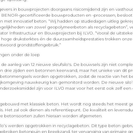
vers in bouwprojecten doorgaans risicomijdend zijn en vasthoud
s BENOR-gecertificeerde bouwproducten en -processen, besloot
an met innovatief beton. “Wij hadden op studiedagen uitleg gekr
elijkheden van zowel geopolymeerbeton als recyclagebeton”, ve
nator Infrastructuur en Bouwprojecten bij ILVO. “Vooral de uitst
 hoge druksterktes én de duurzaamheidsprestaties trokken onze
antwoord grondstoffengebruik.”
ingen onder de loep
 de aanleg van 12 nieuwe sleufsilo's. De bouwsels zijn niet compl
n drie zijden een betonnen keerwand, maar het unieke van dit proj
e betonmengsels worden opgetrokken, zodat de reactie van het b
ijkomgeving nauwkeurig kan gemonitord worden. De nieuwe silo’s
nderzoeksmiddel zijn voor ILVO maar voor het eerst ook zelf ee
n gebouwd met klassiek beton. Het wordt nog steeds het meest g
 Het zal ook dienen als referentiepunt. De kwaliteit en levensd
ve betonsoorten zullen hieraan worden afgemeten.
silo’s werden opgetrokken in recyclagebeton. Dit type beton gebr
 gebroken betonpuin en breekzand, ter vervanging van primaire gr