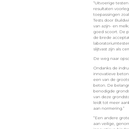
“Uitvoerige test
resultaten voorleg
toepassingen zoal
Tests door Build
van azijn- en melk
goed scoort. De p
de brede acceptat
laboratoriumteste
slijtvast zijn als 
De weg naar opsc
Ondanks de indru
innovatieve beton 
een van de groots
beton. De belangr
benodigde grondst
van deze grondsto
leidt tot meer aan
aan normering.”
“Een andere grote
aan veilige, gen