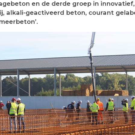
lagebeton en de derde groep in innovatief,
ij, alkali-geactiveerd beton, courant gelab
meerbeton’.