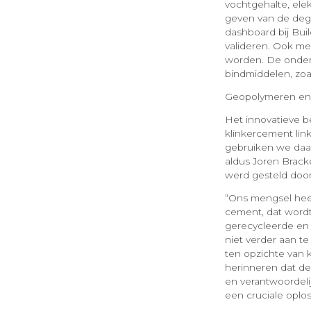
vochtgehalte, ele
geven van de deg
dashboard bij Buil
valideren. Ook met
worden. De onderz
bindmiddelen, zoal
Geopolymeren en
Het innovatieve b
klinkercement lin
gebruiken we daar
aldus Joren Brack
werd gesteld door 
“Ons mengsel heef
cement, dat wordt
gerecycleerde en
niet verder aan t
ten opzichte van 
herinneren dat de
en verantwoordeli
een cruciale oplo