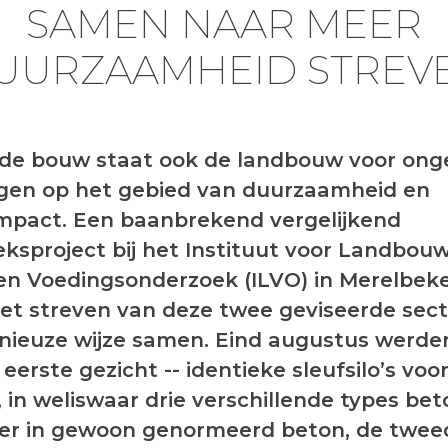
SAMEN NAAR MEER
UURZAAMHEID STREV
 de bouw staat ook de landbouw voor on
gen op het gebied van duurzaamheid en
mpact. Een baanbrekend vergelijkend
ksproject bij het Instituut voor Landbouw
- en Voedingsonderzoek (ILVO) in Merelbek
et streven van deze twee geviseerde sec
nieuze wijze samen. Eind augustus werden
 eerste gezicht -- identieke sleufsilo’s voo
 in weliswaar drie verschillende types bet
ier in gewoon genormeerd beton, de twee