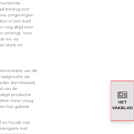
itmuntende
taal belang voor
sieve omgevingen.
ken in een bad
n nog altijd zeer
r verlengt. Voor
at we via
en sterk en
ementatie van dit
haalgrootte als
rder dan klassiek
id van de
alige productie
rkel: meer vraag
HET
s en het gebrek
VAKBLAD
f en houdt vast
 mengsels met