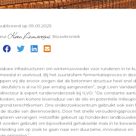
ubliceerd op 09.09.2025
Koen Lauwereyns
teur
, Bouwkroniek
=
nmisbare infrastructuren om winterruwvoeder voor runderen in te kui
n meestal in veelvoud. Bij het zuurstofarm fermentatieproces in d
ppen vrij die ervoor zorgen dat de betonnen structuur heel snel 
leufsilo's is al na 10 jaar ernstig aangevreten”, zegt Leen Vandael
directeur & expert runderonderzoek bij ILVO. “De constante aantas
sten, een kortere levensduur van de silo en potentiële milieup
rgrond terechtkomen. Ons onderzoekscentrum gebruikt ook een 
 bij de studie van dierenvoeders. Door het snelle verouderingspro
plaren vervangen. Hetzelfde gebeurt op honderden landbouwbed
 uit worden gebruikt om bijvoorbeeld gehakselde maïs in te bewar
nleiding om op zoek te gaan naar een duurzame, innovatieve en
ge oplossing.”