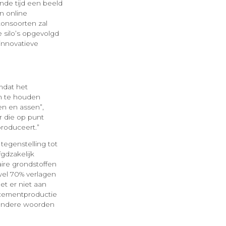
nde tijd een beeld
n online
tonsoorten zal
e silo’s opgevolgd
innovatieve
mdat het
en te houden
en en assen”,
r die op punt
produceert.”
tegenstelling tot
gdzakelijk
ire grondstoffen
wel 70% verlagen
et er niet aan
 cementproductie
t andere woorden