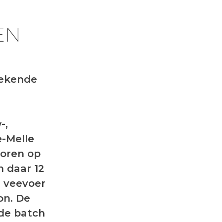
EN
gekende
-,
e-Melle
toren op
 daar 12
r veevoer
on. De
de batch