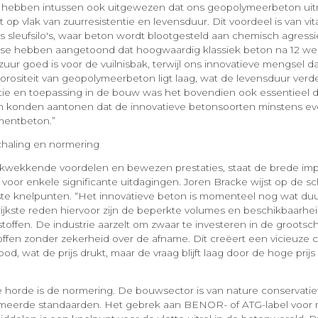
en hebben intussen ook uitgewezen dat ons geopolymeerbeton u
t op vlak van zuurresistentie en levensduur. Dit voordeel is van vi
s sleufsilo's, waar beton wordt blootgesteld aan chemisch agres
wise hebben aangetoond dat hoogwaardig klassiek beton na 12 we
zuur goed is voor de vuilnisbak, terwijl ons innovatieve mengsel da
orositeit van geopolymeerbeton ligt laag, wat de levensduur verde
ie en toepassing in de bouw was het bovendien ook essentieel d
n konden aantonen dat de innovatieve betonsoorten minstens ev
cementbeton.”
haling en normering
kwekkende voordelen en bewezen prestaties, staat de brede impl
voor enkele significante uitdagingen. Joren Bracke wijst op de sc
te knelpunten. “Het innovatieve beton is momenteel nog wat duu
ijkste reden hiervoor zijn de beperkte volumes en beschikbaarhe
offen. De industrie aarzelt om zwaar te investeren in de grootsch
ffen zonder zekerheid over de afname. Dit creëert een vicieuze ci
bod, wat de prijs drukt, maar de vraag blijft laag door de hoge prij
 horde is de normering. De bouwsector is van nature conservatie
ormeerde standaarden. Het gebrek aan BENOR- of ATG-label voor