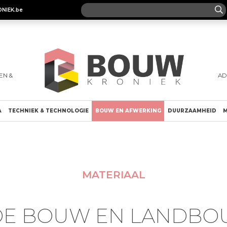
ONIEK.be
EN &
AD
A
TECHNIEK & TECHNOLOGIE
BOUW EN AFWERKING
DUURZAAMHEID
M
MATERIAAL
E BOUW EN LANDB