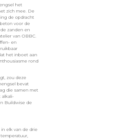
engsel het
met zich mee. De
ing de opdracht
 beton voor de
erde zanden en
ntelier van OBBC.
ffen- en
bruikbaar
at het inboet aan
 enthousiasme rond
agt, zou deze
mengsel bevat
abag die samen met
alkali-
in Buildwise de
n elk van de drie
 temperatuur,