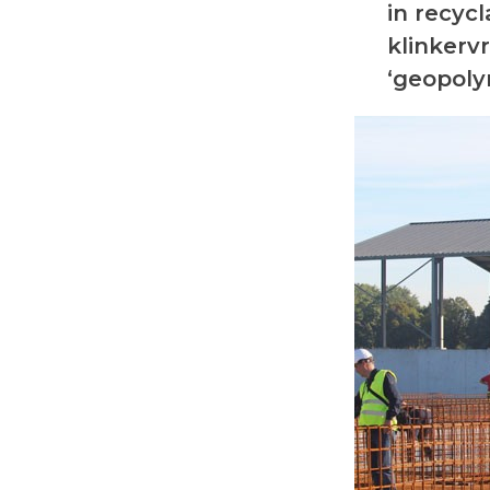
in recyc
klinkervr
‘geopoly