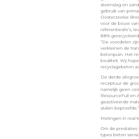
steenslag en zand
gebruik van prima
Oosterzeelse Bre
voor de bouw van 
referentiesilo’s,
88% gerecycleerde
“De voordelen zijn
verkleinen de tra
betonpuin. Het re
kwaliteit. Wij ho
recyclagebeton a
De derde silogroe
receptuur de gro
namelijk geen cem
ResourceFull en A
geactiveerde mate
stalen beproefde.
Metingen in real-
Om de prestaties 
types beton senso