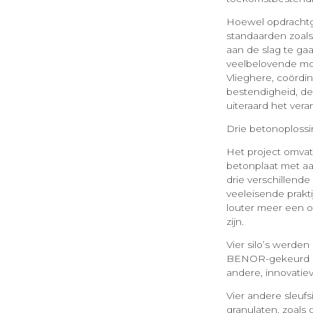
Hoewel opdrachtge
standaarden zoal
aan de slag te ga
veelbelovende mog
Vlieghere, coördi
bestendigheid, de
uiteraard het ver
Drie betonoploss
Het project omvat
betonplaat met aa
drie verschillend
veeleisende prakt
louter meer een o
zijn.
Vier silo’s werde
BENOR-gekeurd is.
andere, innovatie
Vier andere sleuf
granulaten, zoals