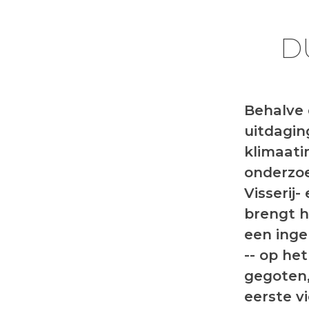
D
Behalve
uitdagin
klimaati
onderzoe
Visserij
brengt h
een inge
-- op het
gegoten,
eerste v