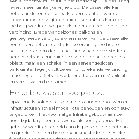
een autonome structuur in het landschap. Die beslissing
levert meer ruimtelijke vrijheid op. De passerelle kan
beter aansluiten op het park, opent zichten over de
spoorbundel en krijgt een duidelijker publiek karakter.
De brug wordt ontworpen als meer dan een technische
verbinding. Brede wandelzones, balkons en
geïntegreerde verblijfsplekken maken van de passerelle
een onderdeel van de stedelijke ervaring. De houten
balustrades lopen door in het landschap en versterken
het gevoel van continuïteit. Zo wordt de brug geen los
object, maar een schakel in een aaneengesloten
parkruimte. Tegelijk vult ze een ontbrekende verbinding
in het regionale fietsnetwerk rond Leuven in. Mobiliteit
en verblijf vallen hier samen.
Hergebruik als ontwerpkeuze
Opvallend is ook de keuze om bestaande gebouwen en
infrastructuren zoveel mogelijk te behouden en opnieuw
te gebruiken. Het voormalige Infrabelgebouw aan de
noordzijde krijgt een nieuwe rol als poortgebouw. Het
gebouw wordt gekoppeld aan de passerelle en het park
en groeit uit tot een herkenbaar stadsbalkon. Publieke
functies, een bar en ruimte voor evenementen kunnen