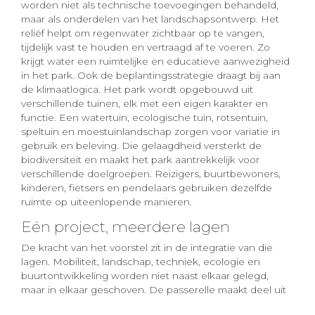
worden niet als technische toevoegingen behandeld,
maar als onderdelen van het landschapsontwerp. Het
reliëf helpt om regenwater zichtbaar op te vangen,
tijdelijk vast te houden en vertraagd af te voeren. Zo
krijgt water een ruimtelijke en educatieve aanwezigheid
in het park. Ook de beplantingsstrategie draagt bij aan
de klimaatlogica. Het park wordt opgebouwd uit
verschillende tuinen, elk met een eigen karakter en
functie. Een watertuin, ecologische tuin, rotsentuin,
speltuin en moestuinlandschap zorgen voor variatie in
gebruik en beleving. Die gelaagdheid versterkt de
biodiversiteit en maakt het park aantrekkelijk voor
verschillende doelgroepen. Reizigers, buurtbewoners,
kinderen, fietsers en pendelaars gebruiken dezelfde
ruimte op uiteenlopende manieren.
Eén project, meerdere lagen
De kracht van het voorstel zit in de integratie van die
lagen. Mobiliteit, landschap, techniek, ecologie en
buurtontwikkeling worden niet naast elkaar gelegd,
maar in elkaar geschoven. De passerelle maakt deel uit
van het park. De fietsenstalling groeit uit een bestaande