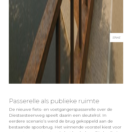
51N4E
Passerelle als publieke ruimte
De nieuwe fiets- en voetgangerspasserelle over de
Diestsesteenweg speelt daarin een sleutelrol. In
eerdere scenario’s werd de brug gekoppeld aan de
bestaande spoorbrug. Het winnende voorstel kiest voor