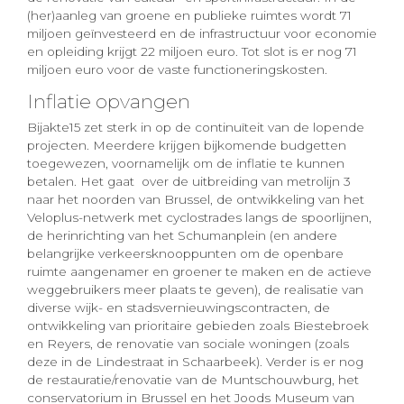
(her)aanleg van groene en publieke ruimtes wordt 71
miljoen geïnvesteerd en de infrastructuur voor economie
en opleiding krijgt 22 miljoen euro. Tot slot is er nog 71
miljoen euro voor de vaste functioneringskosten.
Inflatie opvangen
Bijakte15 zet sterk in op de continuïteit van de lopende
projecten. Meerdere krijgen bijkomende budgetten
toegewezen, voornamelijk om de inflatie te kunnen
betalen. Het gaat over de uitbreiding van metrolijn 3
naar het noorden van Brussel, de ontwikkeling van het
Veloplus-netwerk met cyclostrades langs de spoorlijnen,
de herinrichting van het Schumanplein (en andere
belangrijke verkeersknooppunten om de openbare
ruimte aangenamer en groener te maken en de actieve
weggebruikers meer plaats te geven), de realisatie van
diverse wijk- en stadsvernieuwingscontracten, de
ontwikkeling van prioritaire gebieden zoals Biestebroek
en Reyers, de renovatie van sociale woningen (zoals
deze in de Lindestraat in Schaarbeek). Verder is er nog
de restauratie/renovatie van de Muntschouwburg, het
conservatorium in Brussel en het Joods Museum van