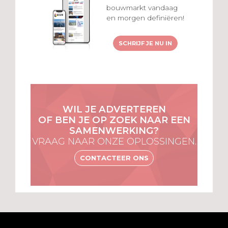
bouwmarkt vandaag
en morgen definiëren!
SCHRIJF JE NU IN
WIL JE ADVERTEREN
OF BEN JE OP ZOEK NAAR EEN
SAMENWERKING?
VRAAG NAAR ONZE OPLOSSINGEN.
CONTACTEER ONS