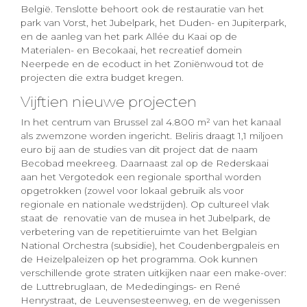
België. Tenslotte behoort ook de restauratie van het
park van Vorst, het Jubelpark, het Duden- en Jupiterpark,
en de aanleg van het park Allée du Kaai op de
Materialen- en Becokaai, het recreatief domein
Neerpede en de ecoduct in het Zoniënwoud tot de
projecten die extra budget kregen.
Vijftien nieuwe projecten
In het centrum van Brussel zal 4.800 m² van het kanaal
als zwemzone worden ingericht. Beliris draagt 1,1 miljoen
euro bij aan de studies van dit project dat de naam
Becobad meekreeg. Daarnaast zal op de Rederskaai
aan het Vergotedok een regionale sporthal worden
opgetrokken (zowel voor lokaal gebruik als voor
regionale en nationale wedstrijden). Op cultureel vlak
staat de renovatie van de musea in het Jubelpark, de
verbetering van de repetitieruimte van het Belgian
National Orchestra (subsidie), het Coudenbergpaleis en
de Heizelpaleizen op het programma. Ook kunnen
verschillende grote straten uitkijken naar een make-over:
de Luttrebruglaan, de Mededingings- en René
Henrystraat, de Leuvensesteenweg, en de wegenissen