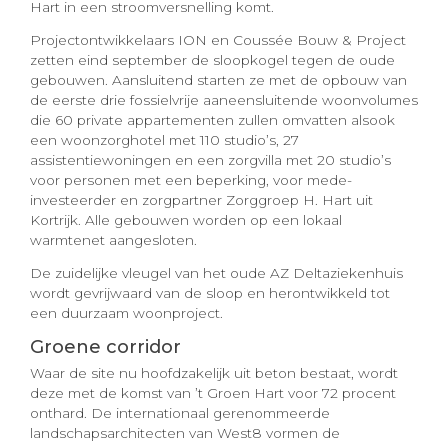
Hart in een stroomversnelling komt.
Projectontwikkelaars ION en Coussée Bouw & Project
zetten eind september de sloopkogel tegen de oude
gebouwen. Aansluitend starten ze met de opbouw van
de eerste drie fossielvrije aaneensluitende woonvolumes
die 60 private appartementen zullen omvatten alsook
een woonzorghotel met 110 studio’s, 27
assistentiewoningen en een zorgvilla met 20 studio’s
voor personen met een beperking, voor mede-
investeerder en zorgpartner Zorggroep H. Hart uit
Kortrijk. Alle gebouwen worden op een lokaal
warmtenet aangesloten.
De zuidelijke vleugel van het oude AZ Deltaziekenhuis
wordt gevrijwaard van de sloop en herontwikkeld tot
een duurzaam woonproject.
Groene corridor
Waar de site nu hoofdzakelijk uit beton bestaat, wordt
deze met de komst van ’t Groen Hart voor 72 procent
onthard. De internationaal gerenommeerde
landschapsarchitecten van West8 vormen de