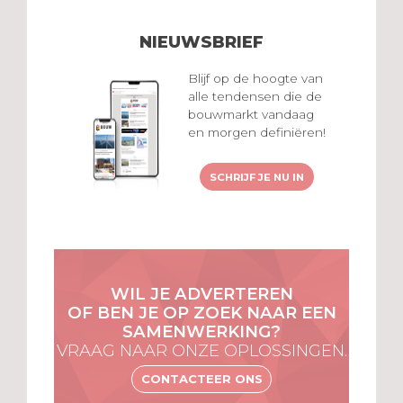
NIEUWSBRIEF
Blijf op de hoogte van
alle tendensen die de
bouwmarkt vandaag
en morgen definiëren!
SCHRIJF JE NU IN
WIL JE ADVERTEREN
OF BEN JE OP ZOEK NAAR EEN
SAMENWERKING?
VRAAG NAAR ONZE OPLOSSINGEN.
CONTACTEER ONS