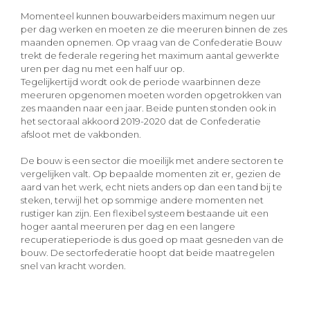
Momenteel kunnen bouwarbeiders maximum negen uur
per dag werken en moeten ze die meeruren binnen de zes
maanden opnemen. Op vraag van de Confederatie Bouw
trekt de federale regering het maximum aantal gewerkte
uren per dag nu met een half uur op.
Tegelijkertijd wordt ook de periode waarbinnen deze
meeruren opgenomen moeten worden opgetrokken van
zes maanden naar een jaar. Beide punten stonden ook in
het sectoraal akkoord 2019-2020 dat de Confederatie
afsloot met de vakbonden.
De bouw is een sector die moeilijk met andere sectoren te
vergelijken valt. Op bepaalde momenten zit er, gezien de
aard van het werk, echt niets anders op dan een tand bij te
steken, terwijl het op sommige andere momenten net
rustiger kan zijn. Een flexibel systeem bestaande uit een
hoger aantal meeruren per dag en een langere
recuperatieperiode is dus goed op maat gesneden van de
bouw. De sectorfederatie hoopt dat beide maatregelen
snel van kracht worden.