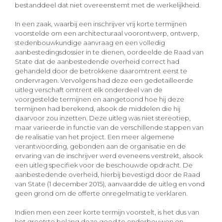
bestanddeel dat niet overeenstemt met de werkelijkheid.
In een zaak, waarbij een inschrijver vrij korte termijnen
voorstelde om een architecturaal voorontwerp, ontwerp,
stedenbouwkundige aanvraag en een volledig
aanbestedingsdossier in te dienen, oordeelde de Raad van
State dat de aanbestedende overheid correct had
gehandeld door de betrokkene daaromtrent eerst te
ondervragen. Vervolgens had deze een gedetailleerde
uitleg verschaft omtrent elk onderdeel van de
voorgestelde termijnen en aangetoond hoe hij deze
termijnen had berekend, alsook de middelen die hij
daarvoor zou inzetten. Deze uitleg was niet stereotiep,
maar varieerde in functie van de verschillende stappen van
de realisatie van het project. Een meer algemene
verantwoording, gebonden aan de organisatie en de
ervaring van de inschrijver werd eveneens verstrekt, alsook
een uitleg specifiek voor de beschouwde opdracht. De
aanbestedende overheid, hierbij bevestigd door de Raad
van State (1 december 2015), aanvaardde de uitleg en vond
geen grond om de offerte onregelmatig te verklaren.
Indien men een zeer korte termijn voorstelt, is het dus van
het grootste belang deze goed te onderbouwen en