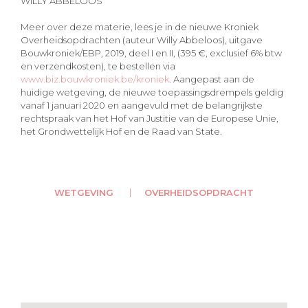
WILLY ABBELOOS
Meer over deze materie, lees je in de nieuwe Kroniek
Overheidsopdrachten (auteur Willy Abbeloos), uitgave
Bouwkroniek/EBP, 2019, deel I en II, (395 €, exclusief 6% btw
en verzendkosten), te bestellen via
www.biz.bouwkroniek.be/kroniek
. Aangepast aan de
huidige wetgeving, de nieuwe toepassingsdrempels geldig
vanaf 1 januari 2020 en aangevuld met de belangrijkste
rechtspraak van het Hof van Justitie van de Europese Unie,
het Grondwettelijk Hof en de Raad van State.
WETGEVING
OVERHEIDSOPDRACHT