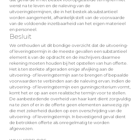
wenst na te leven en de naleving van de
uitvoeringstermijnen, die in het bestek als substantieel
worden aangemerkt, afhankelijk stelt van de voorwaarde
van de voldoende inzetbaarheid van het eigen materieel
en personeel.
Besluit
We onthouden uit dit bondige overzicht dat de uitvoering-
of leveringstermijn in de meeste gevallen een substantieel
element is van de opdracht en de inschrijvers daarmee
rekening moeten houden bij het opstellen van hun offerte.
Het is ten sterkste afgeraden enige afwijking aan de
uitvoering- of leveringstermijn aan te brengen of bepaalde
voorwaarden te verbinden aan de naleving ervan. Indien de
uitvoering- of leveringstermijn een gunningscriterium vormt,
komt het er op aan een realistische termijn voor te stellen.
De aanbestedende overheid van haar kant dient zorgvuldig
na te zien of er in de offerte geen elementen aanwezig zijn
die met zekerheid duiden op een overschrijding van de
uitvoering- of leveringstermijn. In bevestigend geval dient
de betrokken offerte als onregelmatig te worden
afgewezen.