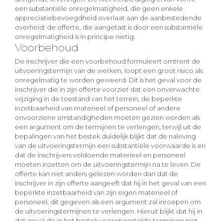
een substantiële onregelmatigheid, die geen enkele
appreciatiebevoegdheid overlaat aan de aanbestedende
overheid: de offerte, die aangetast is door een substantiële
onregelmatigheid is in principe nietig.
Voorbehoud
De inschrijver die een voorbehoud formuleert omtrent de
uitvoeringstermijn van de werken, loopt een groot risico als
onregelmatig te worden geweerd. Dit is het geval voor de
inschrijver die in zijn offerte voorziet dat een onverwachte
wijziging in de toestand van het terrein, de beperkte
inzetbaarheid van materieel of personeel of andere
onvoorziene omstandigheden moeten gezien worden als
een argument om de termijnen te verlengen, terwijl uit de
bepalingen van het bestek duidelijk blijkt dat de naleving
van de uitvoeringstermijn een substantiële voorwaarde is en
dat de inschrijvers voldoende materieel en personeel
moeten inzetten om de uitvoeringstermijn na te leven. De
offerte kan niet anders gelezen worden dan dat de
inschrijver in zijn offerte aangeeft dat hij in het geval van een
beperkte inzetbaarheid van zijn eigen materieel of
personeel, dit gegeven als een argument zal inroepen om
de uitvoeringstermijnen te verlengen. Hieruit blijkt dat hij in
dat geval de in het bestek vooropgestelde termijnen niet