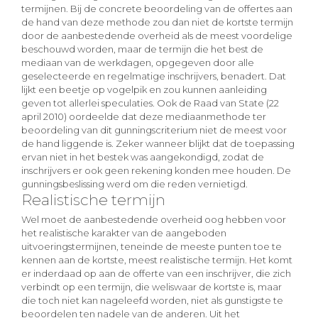
termijnen. Bij de concrete beoordeling van de offertes aan
de hand van deze methode zou dan niet de kortste termijn
door de aanbestedende overheid als de meest voordelige
beschouwd worden, maar de termijn die het best de
mediaan van de werkdagen, opgegeven door alle
geselecteerde en regelmatige inschrijvers, benadert. Dat
lijkt een beetje op vogelpik en zou kunnen aanleiding
geven tot allerlei speculaties. Ook de Raad van State (22
april 2010) oordeelde dat deze mediaanmethode ter
beoordeling van dit gunningscriterium niet de meest voor
de hand liggende is. Zeker wanneer blijkt dat de toepassing
ervan niet in het bestek was aangekondigd, zodat de
inschrijvers er ook geen rekening konden mee houden. De
gunningsbeslissing werd om die reden vernietigd.
Realistische termijn
Wel moet de aanbestedende overheid oog hebben voor
het realistische karakter van de aangeboden
uitvoeringstermijnen, teneinde de meeste punten toe te
kennen aan de kortste, meest realistische termijn. Het komt
er inderdaad op aan de offerte van een inschrijver, die zich
verbindt op een termijn, die weliswaar de kortste is, maar
die toch niet kan nageleefd worden, niet als gunstigste te
beoordelen ten nadele van de anderen. Uit het