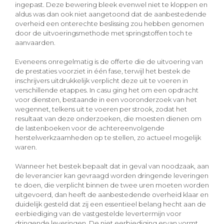
ingepast. Deze bewering bleek evenwel niet te kloppen en
aldus was dan ook niet aangetoond dat de aanbestedende
overheid een onterechte beslissing zou hebben genomen
door de uitvoeringsmethode met springstoffen toch te
aanvaarden.
Eveneens onregelmatig is de offerte die de uitvoering van
de prestaties voorziet in één fase, terwijl het bestek de
inschrijvers uitdrukkelijk verplicht deze uit te voeren in
verschillende etappes. In casu ging het om een opdracht
voor diensten, bestaande in een vooronderzoek van het
wegennet, telkens uit te voeren per strook, zodat het
resultaat van deze onderzoeken, die moesten dienen om
de lastenboeken voor de achtereenvolgende
herstelwerkzaamheden op te stellen, zo actueel mogelijk
waren.
Wanneer het bestek bepaalt dat in geval van noodzaak, aan
de leverancier kan gevraagd worden dringende leveringen
te doen, die verplicht binnen de twee uren moeten worden
uitgevoerd, dan heeft de aanbestedende overheid klaar en
duidelijk gesteld dat zij een essentieel belang hecht aan de
eerbiediging van de vastgestelde levertermijn voor
dringende leveringen. De niet eerbiediging ervan vormt