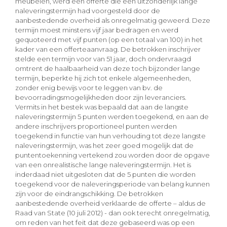
meubelen, werd een offerte die een uitzonderlijk lange
naleveringstermijn had voorgesteld door de
aanbestedende overheid als onregelmatig geweerd. Deze
termijn moest minstens vijf jaar bedragen en werd
gequoteerd met vijf punten (op een totaal van 100) in het
kader van een offerteaanvraag. De betrokken inschrijver
stelde een termijn voor van 51 jaar, doch ondervraagd
omtrent de haalbaarheid van deze toch bijzonder lange
termijn, beperkte hij zich tot enkele algemeenheden,
zonder enig bewijs voor te leggen van bv. de
bevoorradingsmogelijkheden door zijn leveranciers.
Vermits in het bestek was bepaald dat aan de langste
naleveringstermijn 5 punten werden toegekend, en aan de
andere inschrijvers proportioneel punten werden
toegekend in functie van hun verhouding tot deze langste
naleveringstermijn, was het zeer goed mogelijk dat de
puntentoekenning vertekend zou worden door de opgave
van een onrealistische lange naleveringstermijn. Het is
inderdaad niet uitgesloten dat de 5 punten die worden
toegekend voor de naleveringsperiode van belang kunnen
zijn voor de eindrangschikking. De betrokken
aanbestedende overheid verklaarde de offerte – aldus de
Raad van State (10 juli 2012) - dan ook terecht onregelmatig,
om reden van het feit dat deze gebaseerd was op een