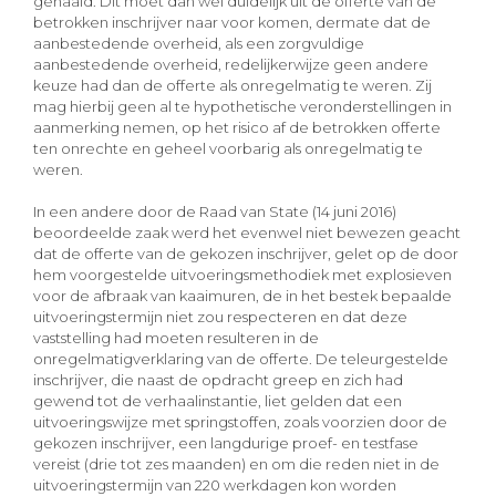
gehaald. Dit moet dan wel duidelijk uit de offerte van de
betrokken inschrijver naar voor komen, dermate dat de
aanbestedende overheid, als een zorgvuldige
aanbestedende overheid, redelijkerwijze geen andere
keuze had dan de offerte als onregelmatig te weren. Zij
mag hierbij geen al te hypothetische veronderstellingen in
aanmerking nemen, op het risico af de betrokken offerte
ten onrechte en geheel voorbarig als onregelmatig te
weren.
In een andere door de Raad van State (14 juni 2016)
beoordeelde zaak werd het evenwel niet bewezen geacht
dat de offerte van de gekozen inschrijver, gelet op de door
hem voorgestelde uitvoeringsmethodiek met explosieven
voor de afbraak van kaaimuren, de in het bestek bepaalde
uitvoeringstermijn niet zou respecteren en dat deze
vaststelling had moeten resulteren in de
onregelmatigverklaring van de offerte. De teleurgestelde
inschrijver, die naast de opdracht greep en zich had
gewend tot de verhaalinstantie, liet gelden dat een
uitvoeringswijze met springstoffen, zoals voorzien door de
gekozen inschrijver, een langdurige proef- en testfase
vereist (drie tot zes maanden) en om die reden niet in de
uitvoeringstermijn van 220 werkdagen kon worden