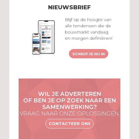
NIEUWSBRIEF
Blijf op de hoogte van
alle tendensen die de
bouwmarkt vandaag
en morgen definiëren!
SCHRIJF JE NU IN
WIL JE ADVERTEREN
OF BEN JE OP ZOEK NAAR EEN
SAMENWERKING?
VRAAG NAAR ONZE OPLOSSINGEN.
CONTACTEER ONS