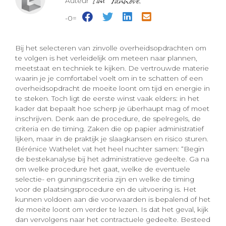
Auteur
,
-0=
Bij het selecteren van zinvolle overheidsopdrachten om
te volgen is het verleidelijk om meteen naar plannen,
meetstaat en techniek te kijken. De vertrouwde materie
waarin je je comfortabel voelt om in te schatten of een
overheidsopdracht de moeite loont om tijd en energie in
te steken. Toch ligt de eerste winst vaak elders: in het
kader dat bepaalt hoe scherp je überhaupt mag of moet
inschrijven. Denk aan de procedure, de spelregels, de
criteria en de timing. Zaken die op papier administratief
lijken, maar in de praktijk je slaagkansen en risico sturen.
Bérénice Wathelet vat het heel nuchter samen: “Begin
de bestekanalyse bij het administratieve gedeelte. Ga na
om welke procedure het gaat, welke de eventuele
selectie- en gunningscriteria zijn en welke de timing
voor de plaatsingsprocedure en de uitvoering is. Het
kunnen voldoen aan die voorwaarden is bepalend of het
de moeite loont om verder te lezen. Is dat het geval, kijk
dan vervolgens naar het contractuele gedeelte. Besteed