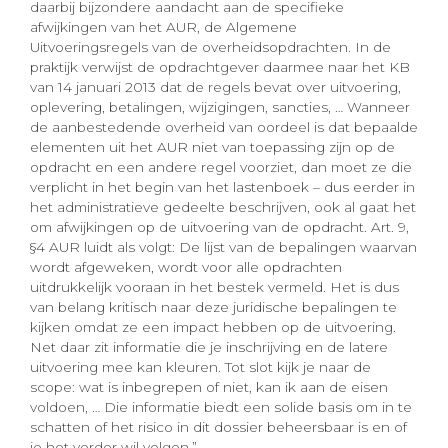
daarbij bijzondere aandacht aan de specifieke
afwijkingen van het AUR, de Algemene
Uitvoeringsregels van de overheidsopdrachten. In de
praktijk verwijst de opdrachtgever daarmee naar het KB
van 14 januari 2013 dat de regels bevat over uitvoering,
oplevering, betalingen, wijzigingen, sancties, … Wanneer
de aanbestedende overheid van oordeel is dat bepaalde
elementen uit het AUR niet van toepassing zijn op de
opdracht en een andere regel voorziet, dan moet ze die
verplicht in het begin van het lastenboek – dus eerder in
het administratieve gedeelte beschrijven, ook al gaat het
om afwijkingen op de uitvoering van de opdracht. Art. 9,
§4 AUR luidt als volgt: De lijst van de bepalingen waarvan
wordt afgeweken, wordt voor alle opdrachten
uitdrukkelijk vooraan in het bestek vermeld. Het is dus
van belang kritisch naar deze juridische bepalingen te
kijken omdat ze een impact hebben op de uitvoering.
Net daar zit informatie die je inschrijving en de latere
uitvoering mee kan kleuren. Tot slot kijk je naar de
scope: wat is inbegrepen of niet, kan ik aan de eisen
voldoen, … Die informatie biedt een solide basis om in te
schatten of het risico in dit dossier beheersbaar is en of
je het verder wil volgen.”