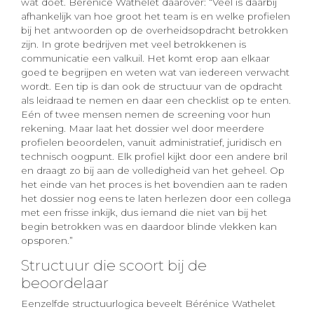
wat doet. Bérénice Wathelet daarover: “Veel is daarbij
afhankelijk van hoe groot het team is en welke profielen
bij het antwoorden op de overheidsopdracht betrokken
zijn. In grote bedrijven met veel betrokkenen is
communicatie een valkuil. Het komt erop aan elkaar
goed te begrijpen en weten wat van iedereen verwacht
wordt. Een tip is dan ook de structuur van de opdracht
als leidraad te nemen en daar een checklist op te enten.
Eén of twee mensen nemen de screening voor hun
rekening. Maar laat het dossier wel door meerdere
profielen beoordelen, vanuit administratief, juridisch en
technisch oogpunt. Elk profiel kijkt door een andere bril
en draagt zo bij aan de volledigheid van het geheel. Op
het einde van het proces is het bovendien aan te raden
het dossier nog eens te laten herlezen door een collega
met een frisse inkijk, dus iemand die niet van bij het
begin betrokken was en daardoor blinde vlekken kan
opsporen.”
Structuur die scoort bij de
beoordelaar
Eenzelfde structuurlogica beveelt Bérénice Wathelet