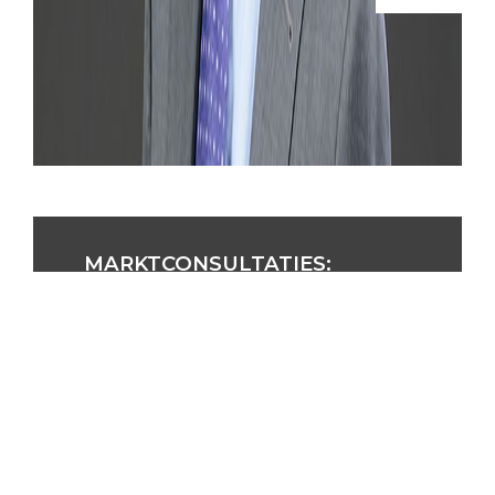
MARKTCONSULTATIES:
HIATEN DICHTEN VOOR DE
PROCEDURE START
Om hiaten en tegenstrijdigheden in
complexe dossiers te vermijden, schuift
Bérénice Wathelet het belang van
marktconsultaties naar voren. “Sinds 2017
laat de wetgeving marktconsultaties toe.
Die maakt het mogelijk aannemers en
andere marktpartijen te bevragen over de