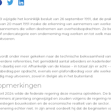
 wijzigde het koninklijk besluit van 26 september 1991, dat de pra
 van 20 maart 1991 inzake de erkenning van aannemers van werke
r aannemers die willen deelnemen aan overheidsopdrachten. Ze be
e of ondercategorie een onderneming mag werken en tot welk ma
itvoeren.
 wordt onder meer gekeken naar de technische bekwaamheid va
erdere referenties, het gemiddeld aantal arbeiders en kaderleden
daarbij een rol. Afhankelijk van de klasse – in totaal zijn er acht –
edrag per opdracht, evenals een plafondbedrag voor alle werke
dig mag uitvoeren, zowel in België als in het buitenland.
e opmerkingen
ril 2024 wilde de federale regering deze maxima optrekken. De 
mers al jarenlang ongewijzigd en zouden volgens de regering ni
 gestegen bouwkosten en de economische realiteit van de sector
enering echter niet. In zijn arrest oordeelt hij dat de beginselen v