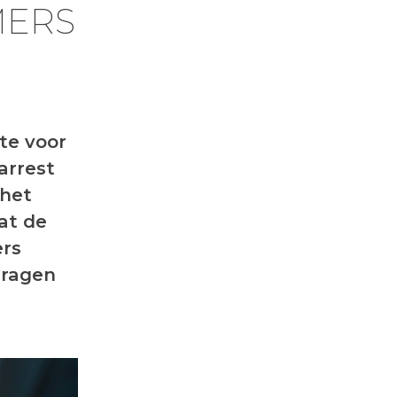
MERS
te voor
arrest
 het
dat de
rs
dragen