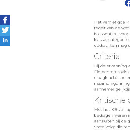
Het vernietigde KB
regelt van de wet
is essentieel voo
klasse, categori
opdrachten mag u
Criteria
Bij de erkenning
Elementen zoals e
draagkracht spelen 
maximumgunningsb
aannemer gelijktij
Kritisch
Met het KB van ap
bedragen waren im
aansluiten bij de
State volgt die red