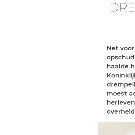
DRE
Net voor
opschudd
haalde h
Koninklij
drempel
moest a
herleven
overheid