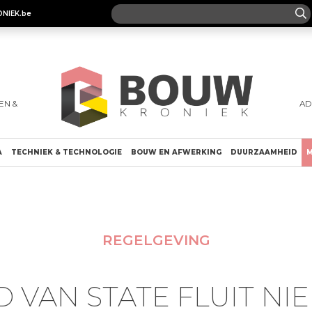
ONIEK.be
EN &
AD
A
TECHNIEK & TECHNOLOGIE
BOUW EN AFWERKING
DUURZAAMHEID
M
REGELGEVING
D VAN STATE FLUIT NI