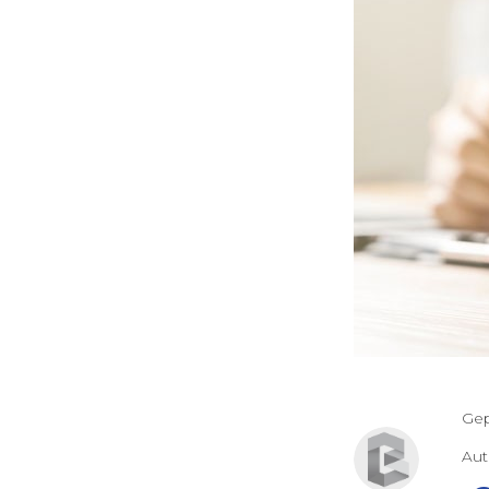
Gep
Au