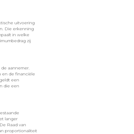
ktische uitvoering
n. Die erkenning
paalt in welke
ximumbedrag zij
n de aannemer.
 en de financiële
 geldt een
n die een
bestaande
et langer
. De Raad van
an proportionaliteit