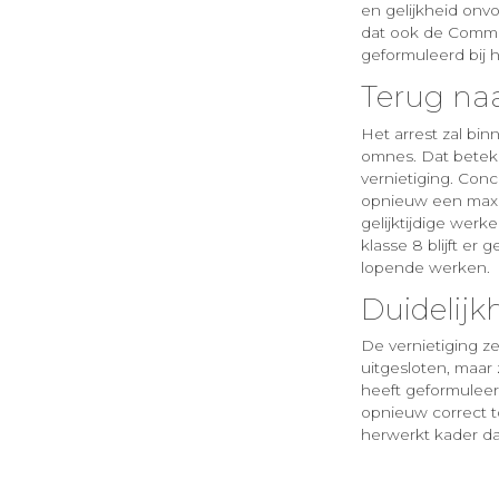
en gelijkheid onv
dat ook de Commi
geformuleerd bij 
Terug na
Het arrest zal bi
omnes. Dat beteke
vernietiging. Con
opnieuw een maxi
gelijktijdige werk
klasse 8 blijft e
lopende werken.
Duidelijk
De vernietiging ze
uitgesloten, maar
heeft geformuleer
opnieuw correct to
herwerkt kader dat