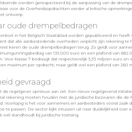
oldoende werden gerespecteerd bij de aanpassing van de drempel
ssie voor de Overheidsopdrachten eerder al kritische opmerking
het ontwerp.
ar oude drempelbedragen
nnenkort in het Belgisch Staatsblad worden gepubliceerd en heeft
nt dat alle aanbestedende overheden verplicht zijn rekening te
creet keren de oude drempelbedragen terug. Zo geldt voor aannem
mumgunningsbedrag van 135.000 euro en een plafond van 682.0
en. Voor klasse 7 bedraagt dat respectievelijk 5,33 miljoen euro en 
r geen maximum per opdracht, maar geldt wel een plafond van 260 m
heid gevraagd
t de regelgever opnieuw aan zet. Een nieuw regelgevend initiatief
 zal rekening moeten houden met de juridische bezwaren die de 
d. Voorlopig is het voor aannemers en aanbesteders vooral zaak 
e te passen. De sector kijkt intussen uit naar duidelijkheid over 
 wél standhoudt bij juridische toetsing.