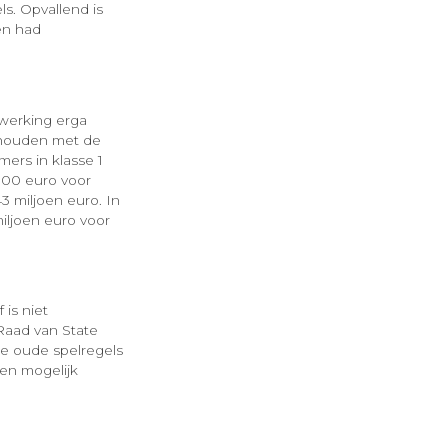
s. Opvallend is
en had
 werking erga
 houden met de
ers in klasse 1
00 euro voor
43 miljoen euro. In
iljoen euro voor
 is niet
Raad van State
de oude spelregels
een mogelijk