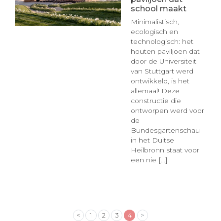
school maakt
Minimalistisch,
ecologisch en
technologisch: het
houten paviljoen dat
door de Universiteit
van Stuttgart werd
ontwikkeld, is het
allemaal! Deze
constructie die
ontworpen werd voor
de
Bundesgartenschau
in het Duitse
Heilbronn staat voor
een nie [...]
<
1
2
3
4
>