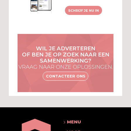
SCHRIJF JE NU IN
WIL JE ADVERTEREN
OF BEN JE OP ZOEK NAAR EEN
SAMENWERKING?
VRAAG NAAR ONZE OPLOSSINGEN.
CONTACTEER ONS
MENU