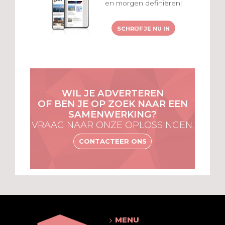
en morgen definiëren!
SCHRIJF JE NU IN
WIL JE ADVERTEREN
OF BEN JE OP ZOEK NAAR EEN
SAMENWERKING?
VRAAG NAAR ONZE OPLOSSINGEN.
CONTACTEER ONS
MENU