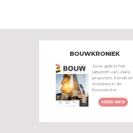
BOUWKRONIEK
Jouw gids in het
labyrinth van visies,
projecten, trends e
evoluties in de
bouwsector
MEER INFO