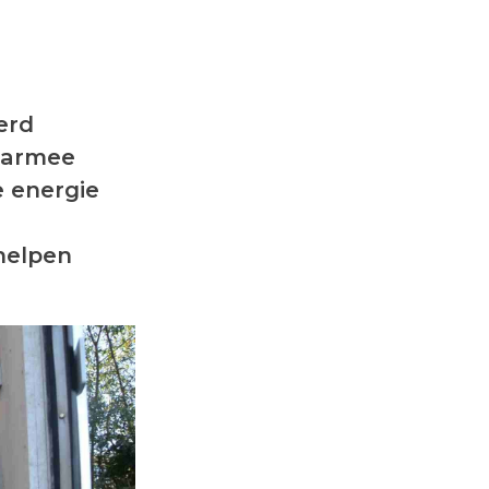
erd
Daarmee
e energie
helpen