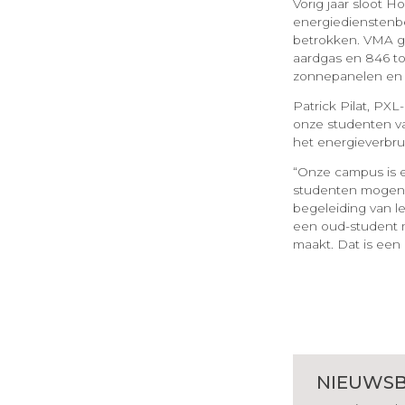
Vorig jaar sloot 
energiedienstenbe
betrokken. VMA ga
aardgas en 846 to
zonnepanelen en t
Patrick Pilat, PXL
onze studenten v
het energieverbrui
“Onze campus is e
studenten mogen i
begeleiding van l
een oud-student m
maakt. Dat is een
NIEUWSB