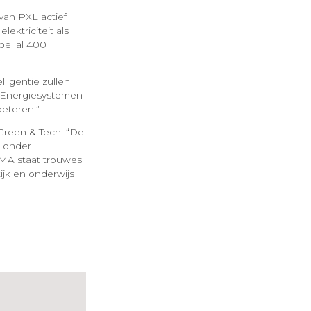
van PXL actief
ktriciteit als
oel al 400
lligentie zullen
 Energiesystemen
beteren.”
Green & Tech. “De
n onder
VMA staat trouwes
ijk en onderwijs