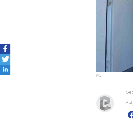
PXL
Gep
Au