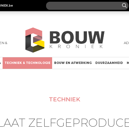
ONIEK.be
EN &
AD
A
TECHNIEK & TECHNOLOGIE
BOUW EN AFWERKING
DUURZAAMHEID
M
TECHNIEK
SLAAT ZELFGEPRODUC