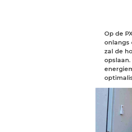
Op de P
onlangs 
zal de h
opslaan.
energie
optimali