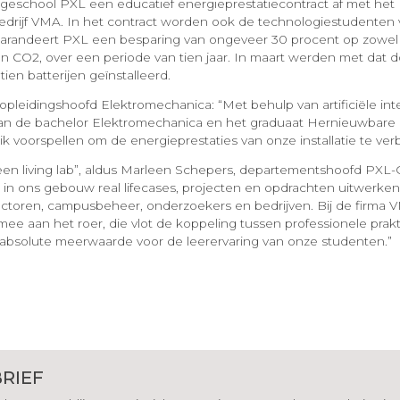
Hogeschool PXL een educatief energieprestatiecontract af met het
drijf VMA. In het contract worden ook de technologiestudenten 
randeert PXL een besparing van ongeveer 30 procent op zowel ele
n CO2, over een periode van tien jaar. In maart werden met dat d
ien batterijen geïnstalleerd.
-opleidingshoofd Elektromechanica: “Met behulp van artificiële inte
an de bachelor Elektromechanica en het graduaat Hernieuwbare
k voorspellen om de energieprestaties van onze installatie te ver
en living lab”, aldus Marleen Schepers, departementshoofd PXL-
n ons gebouw real lifecases, projecten en opdrachten uitwerke
ectoren, campusbeheer, onderzoekers en bedrijven. Bij de firma 
ee aan het roer, die vlot de koppeling tussen professionele prakt
 absolute meerwaarde voor de leerervaring van onze studenten.”
RIEF