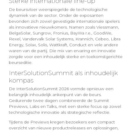
Sterke internationale line-up
De beursvloer weerspiegelde de technologische
dynamiek van de sector. Onder de exposanten
bevonden zich zowel gevestigde internationale spelers
als innovatieve nieuwkomers. Namen zoals Viessmann,
BelgaSolar, Sungrow, Fronius, BayWa r.e., GoodWe,
Rexel, Vandervalk Solar Systems, Krannich, Cebeo, Libra
Energy, Solax, Solis, Wattkraft, Conduct en vele andere
waren van de partij. Die mix van ervaring en innovatie
zorgde voor een inhoudelijk sterke en toekomstgerichte
beurseditie.
InterSolutionSummit als inhoudelijk
kompas
De InterSolutionSummit 2026 vormde opnieuw een
belangrijk inhoudelijk ankerpunt van de beurs.
Gedurende twee dagen combineerde de Summit
Previews, Labs en Talks, met een sterke focus op zowel
technologische innovatie als strategische reflectie.
Tijdens de Previews kregen bezoekers een compact
overzicht van nieuwe productreleases en oplossingen,