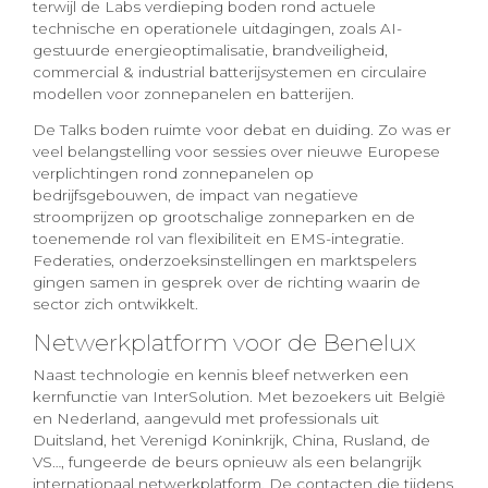
terwijl de Labs verdieping boden rond actuele
technische en operationele uitdagingen, zoals AI-
gestuurde energieoptimalisatie, brandveiligheid,
commercial & industrial batterijsystemen en circulaire
modellen voor zonnepanelen en batterijen.
De Talks boden ruimte voor debat en duiding. Zo was er
veel belangstelling voor sessies over nieuwe Europese
verplichtingen rond zonnepanelen op
bedrijfsgebouwen, de impact van negatieve
stroomprijzen op grootschalige zonneparken en de
toenemende rol van flexibiliteit en EMS-integratie.
Federaties, onderzoeksinstellingen en marktspelers
gingen samen in gesprek over de richting waarin de
sector zich ontwikkelt.
Netwerkplatform voor de Benelux
Naast technologie en kennis bleef netwerken een
kernfunctie van InterSolution. Met bezoekers uit België
en Nederland, aangevuld met professionals uit
Duitsland, het Verenigd Koninkrijk, China, Rusland, de
VS…, fungeerde de beurs opnieuw als een belangrijk
internationaal netwerkplatform. De contacten die tijdens