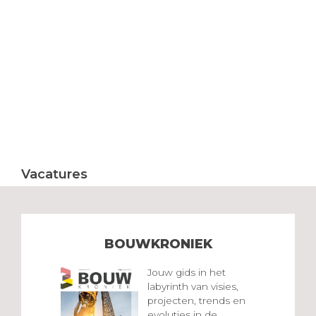
Vacatures
BOUWKRONIEK
Jouw gids in het
labyrinth van visies,
projecten, trends en
evoluties in de