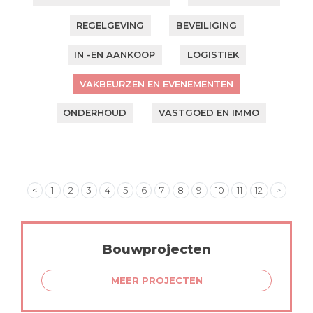
REGELGEVING
BEVEILIGING
IN -EN AANKOOP
LOGISTIEK
VAKBEURZEN EN EVENEMENTEN
ONDERHOUD
VASTGOED EN IMMO
<
1
2
3
4
5
6
7
8
9
10
11
12
>
Bouwprojecten
MEER PROJECTEN