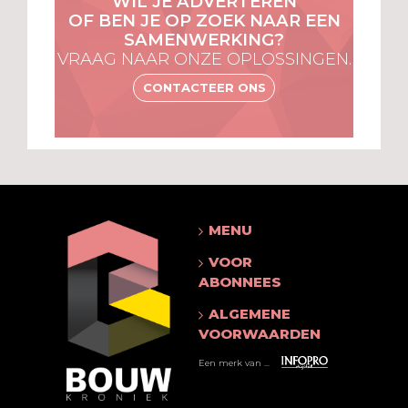
WIL JE ADVERTEREN
OF BEN JE OP ZOEK NAAR EEN
SAMENWERKING?
VRAAG NAAR ONZE OPLOSSINGEN.
CONTACTEER ONS
MENU
VOOR
ABONNEES
ALGEMENE
VOORWAARDEN
Een merk van ...