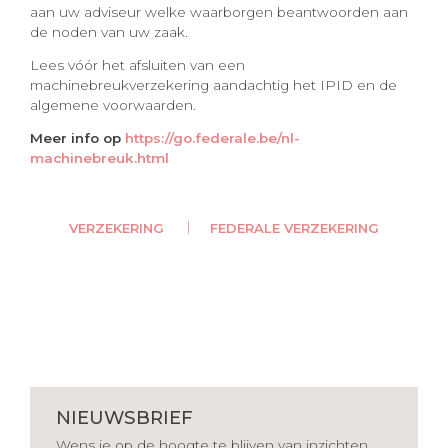
aan uw adviseur welke waarborgen beantwoorden aan
de noden van uw zaak.
Lees vóór het afsluiten van een
machinebreukverzekering aandachtig het IPID en de
algemene voorwaarden.
Meer info op
https://go.federale.be/nl-
machinebreuk.html
VERZEKERING
FEDERALE VERZEKERING
NIEUWSBRIEF
Wens je op de hoogte te blijven van inzichten,