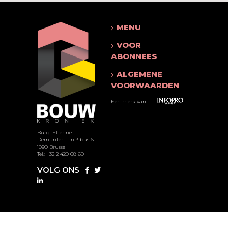
MENU
VOOR
ABONNEES
ALGEMENE
VOORWAARDEN
Een merk van ...
Burg. Etienne
Demunterlaan 3 bus 6
1090 Brussel
Tel.: +32 2 420 68 60
VOLG ONS