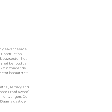
 en geavanceerde
n Construction
 bouwsector: het
bij het behoud van
jk zijn zonder de
or in staat stelt
trial, Tertiary and
limate Proof Award’
gen ontvangen. De
. Daarna gaat de