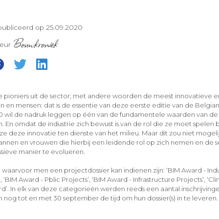
ubliceerd op 25.09.2020
Bouwkroniek
teur
e pioniers uit de sector; met andere woorden de meest innovatieve
n en mensen: dat is de essentie van deze eerste editie van de Belgia
 wil de nadruk leggen op één van de fundamentele waarden van de
 En omdat de industrie zich bewust is van de rol die ze moet spelen 
 ze deze innovatie ten dienste van het milieu. Maar dit zou niet mogeli
nnen en vrouwen die hierbij een leidende rol op zich nemen en de sect
sieve manier te evolueren.
 waarvoor men een projectdossier kan indienen zijn: ‘BIM Award - Indus
, ‘BIM Award - Pblic Projects’, ‘BIM Award - Infrastructure Projects’, ‘C
rd’. In elk van deze categorieën werden reeds een aantal inschrijvin
nog tot en met 30 september de tijd om hun dossier(s) in te leveren