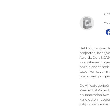
Gep
Au
Het belonen van d
projecten, bedrijve
Awards. De #BCA20
innovatievermogen.
onze planeet, stelt
tussenkomst van ma
om op een progres
De vijf categorieën
Residential Project’
en ‘Innovation Awa
kandidaten hebben 
vakjury aan de slag.