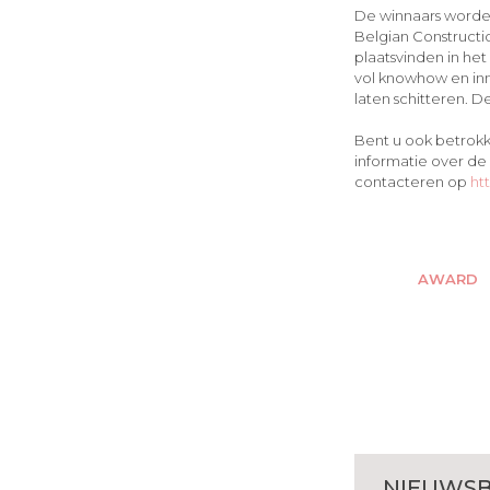
De winnaars worde
Belgian Constructi
plaatsvinden in he
vol knowhow en in
laten schitteren. 
Bent u ook betrokke
informatie over de
contacteren op
ht
AWARD
NIEUWSB