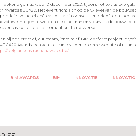
n bekend gemaakt op 10 december 2020, tijdens het exclusieve gala
on Awards #BCA20. Het event richt zich op de C-level van de bouwsec
t prestigieuze hotel Château du Lac in Genval. Het belooft een specta
novatievermogen te worden die elke man en vrouw uit de bouwsector
De avond is zo het ideale moment om te netwerken.
n bij een creatief, duurzaam, innovatief, BIM-conform project, en/of 
 #BCA20 Awards, dan kan u alle info vinden op onze website of u kan o
tps://belgianconstructionawards.be/
BIM AWARDS
BIM
INNOVATIE
INNOVATI
RIEF