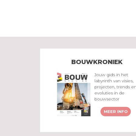
BOUWKRONIEK
Jouw gids in het
labyrinth van visies,
projecten, trends e
evoluties in de
bouwsector
MEER INFO