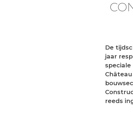
CON
De tijds
jaar resp
speciale
Château 
bouwsect
Construc
reeds i