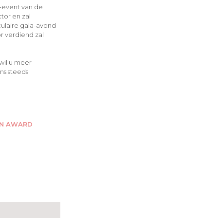
-event van de
tor en zal
culaire gala-avond
 verdiend zal
wil u meer
ns steeds
ON AWARD