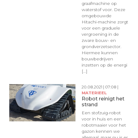
graafmachine op
waterstof voor. Deze
omgebouwde
Hitachi-machine zorgt
voor een graduele
vergroening in de
zware bouw- en
grondverzetsector.
Hiermee kunnen
bouwbedrijven
inzetten op de energi
[...]
20.08.2021 | 07:08 |
MATERIEEL
Robot reinigt het
strand
Een stofzuig-robot
voor in huis en een
robotmaaier voor het
gazon kennen we
allemaal, maar nu is er