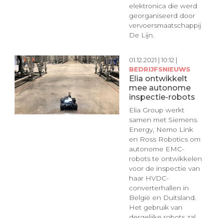
elektronica die werd
georganiseerd door
vervoersmaatschappij
De Lijn.
01.12.2021 | 10:12 |
BEDRIJFSNIEUWS
Elia ontwikkelt
mee autonome
inspectie-robots
Elia Group werkt
samen met Siemens
Energy, Nemo Link
en Ross Robotics om
autonome EMC-
robots te ontwikkelen
voor de inspectie van
haar HVDC-
converterhallen in
België en Duitsland.
Het gebruik van
dergelijke robots zal