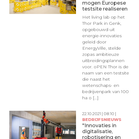
mogen Europese
testsite realiseren
Het living lab op het
Thor Park in Genk,
opgebouwd uit
energie-innovaties
geleid door
EnergyVille, stelde
zopas ambitieuze
uitbreidingsplannen
voor. oPEN Thor is de
naam van een testsite
die naast het
wetenschaps- en
bedrijvenpark van 100
ha o [...]
22.10.2021 | 08:10 |
BEDRIJFSNIEUWS
"Innovaties in
digitalisatie,
robotisering en