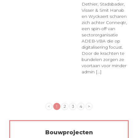
Dethier, Stadsbader,
Visser & Smit Hanab
en Wyckaert scharen
zich achter Conneqtr,
een spin-off van
sectororganisatie
ADEB-VBA die op
digitalisering focust.
Door de krachten te
bundelen zorgen ze
voortaan voor minder
admin [...]
<
1
2
3
4
>
Bouwprojecten