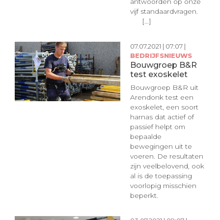
antwoorden op onze
vijf standaardvragen.
[...]
07.07.2021 | 07:07 |
BEDRIJFSNIEUWS
Bouwgroep B&R
test exoskelet
Bouwgroep B&R uit
Arendonk test een
exoskelet, een soort
harnas dat actief of
passief helpt om
bepaalde
bewegingen uit te
voeren. De resultaten
zijn veelbelovend, ook
al is de toepassing
voorlopig misschien
beperkt.