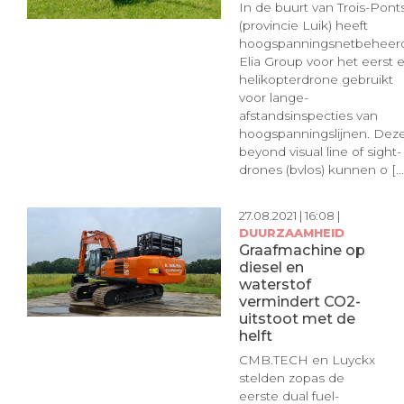
In de buurt van Trois-Pont
(provincie Luik) heeft
hoogspanningsnetbeheer
Elia Group voor het eerst 
helikopterdrone gebruikt
voor lange-
afstandsinspecties van
hoogspanningslijnen. Dez
beyond visual line of sight-
drones (bvlos) kunnen o [...
27.08.2021 | 16:08 |
DUURZAAMHEID
Graafmachine op
diesel en
waterstof
vermindert CO2-
uitstoot met de
helft
CMB.TECH en Luyckx
stelden zopas de
eerste dual fuel-