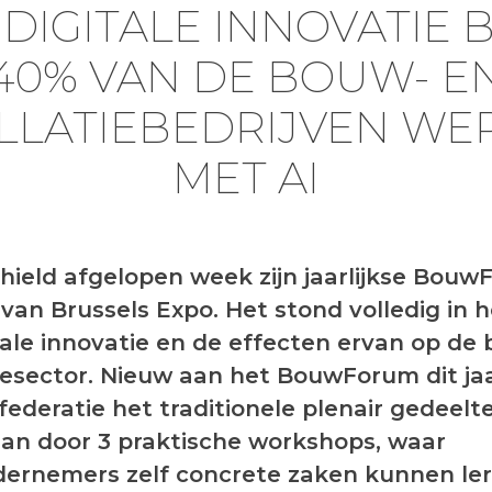
DIGITALE INNOVATIE 
40% VAN DE BOUW- E
LLATIEBEDRIJVEN WE
MET AI
hield afgelopen week zijn jaarlijkse Bouw
0 van Brussels Expo. Het stond volledig in 
tale innovatie en de effecten ervan op de
tiesector. Nieuw aan het BouwForum dit jaa
ederatie het traditionele plenair gedeelte
an door 3 praktische workshops, waar
rnemers zelf concrete zaken kunnen ler