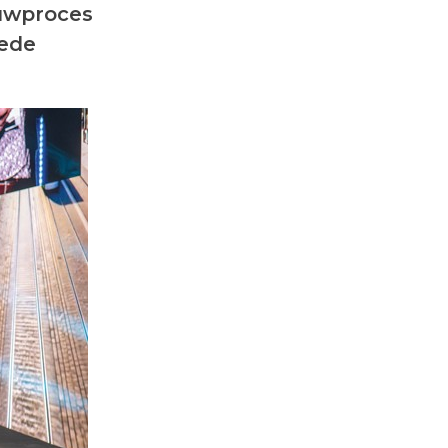
ouwproces
oede