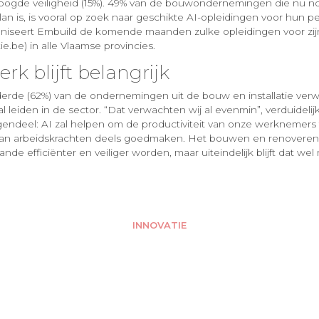
oogde veiligheid (15%). 49% van de bouwondernemingen die nu n
lan is, is vooral op zoek naar geschikte AI-opleidingen voor hun p
iseert Embuild de komende maanden zulke opleidingen voor zijn
.be) in alle Vlaamse provincies.
k blijft belangrijk
de (62%) van de ondernemingen uit de bouw en installatie verwa
al leiden in de sector. “Dat verwachten wij al evenmin”, verduidelij
endeel: AI zal helpen om de productiviteit van onze werknemers
 aan arbeidskrachten deels goedmaken. Het bouwen en renoveren z
ande efficiënter en veiliger worden, maar uiteindelijk blijft dat w
INNOVATIE