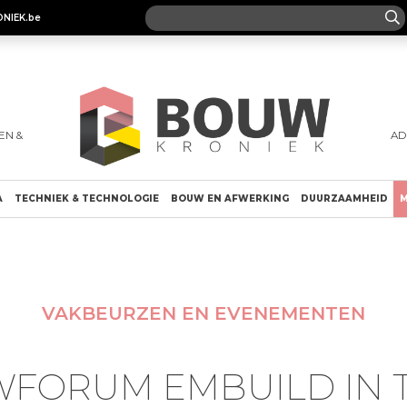
ONIEK.be
EN &
AD
A
TECHNIEK & TECHNOLOGIE
BOUW EN AFWERKING
DUURZAAMHEID
M
VAKBEURZEN EN EVENEMENTEN
FORUM EMBUILD IN 