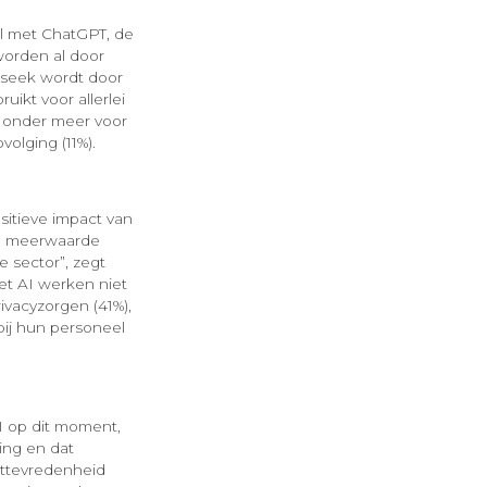
al met ChatGPT, de
worden al door
pseek wordt door
ikt voor allerlei
: onder meer voor
volging (11%).
sitieve impact van
 De meerwaarde
e sector”, zegt
et AI werken niet
ivacyzorgen (41%),
bij hun personeel
I op dit moment,
ring en dat
anttevredenheid