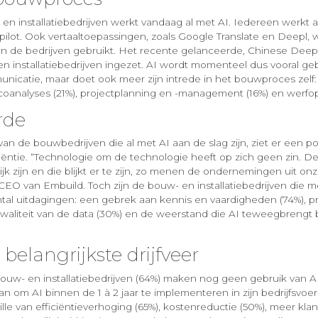
en installatiebedrijven werkt vandaag al met AI. Iedereen werkt 
pilot. Ook vertaaltoepassingen, zoals Google Translate en Deepl, 
van de bedrijven gebruikt. Het recente gelanceerde, Chinese Dee
 installatiebedrijven ingezet. AI wordt momenteel dus vooral gebru
icatie, maar doet ook meer zijn intrede in het bouwproces zelf
sicoanalyses (21%), projectplanning en -management (16%) en werfop
rde
an de bouwbedrijven die al met AI aan de slag zijn, ziet er een po
iciëntie. “Technologie om de technologie heeft op zich geen zin.
jk zijn en die blijkt er te zijn, zo menen de ondernemingen uit onz
EO van Embuild. Toch zijn de bouw- en installatiebedrijven die m
ntal uitdagingen: een gebrek aan kennis en vaardigheden (74%), pr
waliteit van de data (30%) en de weerstand die AI teweegbrengt 
e belangrijkste drijfveer
ouw- en installatiebedrijven (64%) maken nog geen gebruik van A
an om AI binnen de 1 à 2 jaar te implementeren in zijn bedrijfsvoe
lle van efficiëntieverhoging (65%), kostenreductie (50%), meer kl