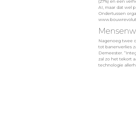
(27%) en een verh
AI, maar dat wel p
Ondertussen organ
www.bouwrevolutie
Mensenwer
Nagenoeg twee der
tot banenverlies z
Demeester. “Integ
zal zo het tekort
technologie allerh