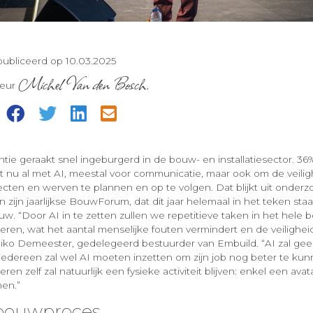
ubliceerd op 10.03.2025
Michel Van den Bosch
teur
,
=
igentie geraakt snel ingeburgerd in de bouw- en installatiesector. 3
kt nu al met AI, meestal voor communicatie, maar ook om de veilig
ecten en werven te plannen en op te volgen. Dat blijkt uit onder
n zijn jaarlijkse BouwForum, dat dit jaar helemaal in het teken staa
uw. “Door AI in te zetten zullen we repetitieve taken in het hele
ren, wat het aantal menselijke fouten vermindert en de veilighe
iko Demeester, gedelegeerd bestuurder van Embuild. “AI zal gee
 iedereen zal wel AI moeten inzetten om zijn job nog beter te ku
n zelf zal natuurlijk een fysieke activiteit blijven: enkel een avat
nen.”
 bouwproces