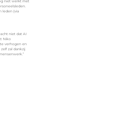
og niet werkt met
ersoneelsleden.
 leden (via
cht niet dat AI
kt Niko
 te verhogen en
elf zal dankzij
el mensenwerk.”