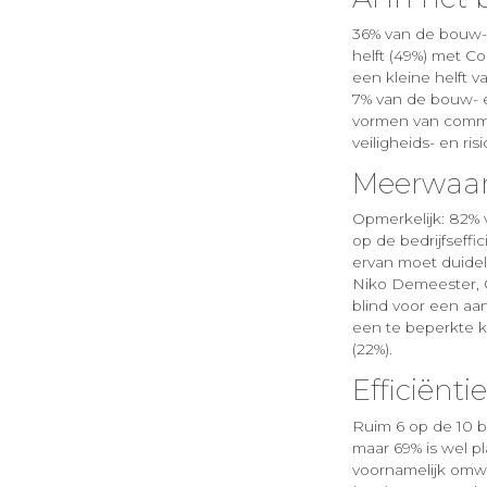
36% van de bouw- 
helft (49%) met Co
een kleine helft 
7% van de bouw- en
vormen van commun
veiligheids- en ri
Meerwaa
Opmerkelijk: 82% v
op de bedrijfseff
ervan moet duideli
Niko Demeester, C
blind voor een aa
een te beperkte k
(22%).
Efficiënti
Ruim 6 op de 10 b
maar 69% is wel pl
voornamelijk omwi