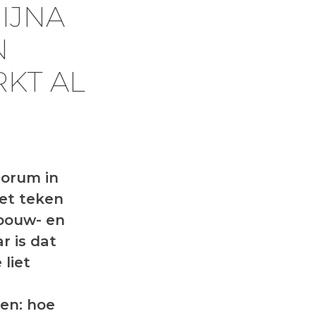
BIJNA
N
RKT AL
Forum in
het teken
 bouw- en
r is dat
 liet
en: hoe