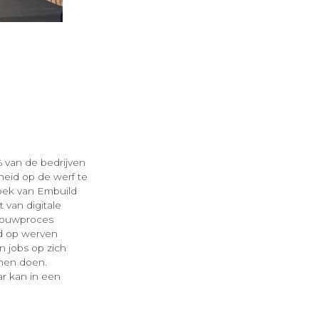
6% van de bedrijven
heid op de werf te
zoek van Embuild
t van digitale
 bouwproces
id op werven
n jobs op zich
nnen doen.
ar kan in een