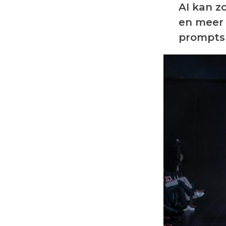
AI kan z
en meer 
prompts 