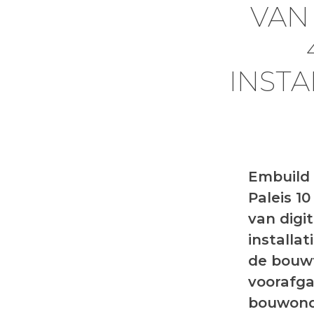
VAN 
INSTA
Embuild 
Paleis 1
van digi
installa
de bouwf
voorafga
bouwonde