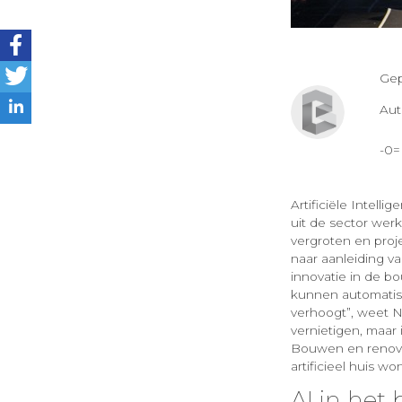
Gep
Au
-0
Artificiële Intell
uit de sector wer
vergroten en proj
naar aanleiding va
innovatie in de bo
kunnen automatise
verhoogt”, weet N
vernietigen, maar
Bouwen en renovere
artificieel huis wo
AI in het