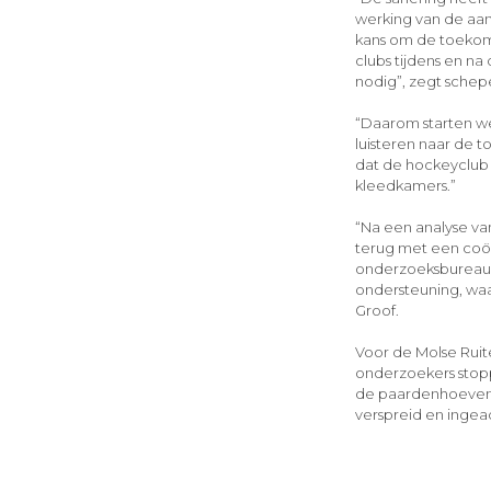
werking van de aa
kans om de toekoms
clubs tijdens en na 
nodig”, zegt schep
“Daarom starten w
luisteren naar de 
dat de hockeyclub 
kleedkamers.”
“Na een analyse va
terug met een coör
onderzoeksbureau z
ondersteuning, waa
Groof.
Voor de Molse Ruite
onderzoekers stopp
de paardenhoeven w
verspreid en inge