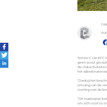
Gep
Au
Terrein C van KFC 
geen acuut gevaar 
de clubactiviteite
het asbestmateriaa
“Dankzij het besc
omvang van de vero
overleg met de bet
“Dit masterplan be
om zich voort te o