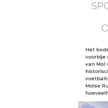
SP
O
Het bod
voorbije
van Mol 
historis
voetbalt
Molse Ru
hoeveel