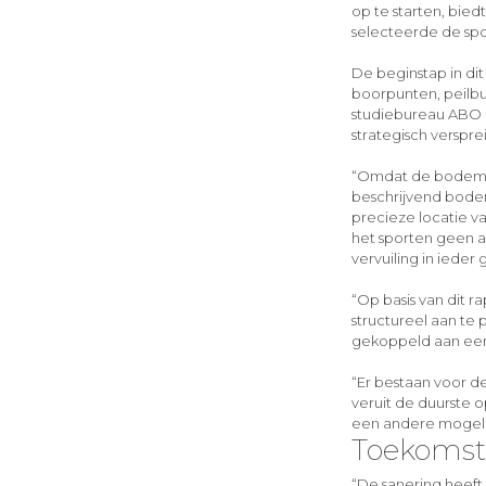
op te starten, bie
selecteerde de spor
De beginstap in di
boorpunten, peilbu
studiebureau ABO 
strategisch versprei
“Omdat de bodemve
beschrijvend bodem
precieze locatie v
het sporten geen a
vervuiling in ieder
“Op basis van dit 
structureel aan te
gekoppeld aan een
“Er bestaan voor de
veruit de duurste 
een andere mogelijk
Toekomst 
“De sanering heeft