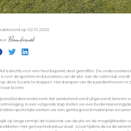
ubliceerd op 02.10.2020
Bouwkroniek
teur
Mol is slechts voor een heel beperkt deel getroffen. De onderzoekers
is voor de sporters en bezoekers van de site. Aan de ruiterclub wor
n op deze locatie te stoppen. Het stampen van de paardenhoeven in 
l naar boven.
hrijvend bodemonderzoek dat aansluitend werd uitgevoerd, kennen w
ntreiniging. In een volgende stap stellen we een bodemsaneringsde
rokken sportclubs werken we een geïntegreerd masterplan en sanerin
kijkt op lange termijn de toekomst van de site en de mogelijkheden v
ntwikkelen. Het gemeentebestuur staat zowel tijdens als na de saner