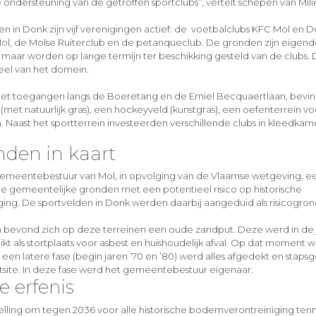
ondersteuning van de getroffen sportclubs”, vertelt schepen van Mili
n in Donk zijn vijf verenigingen actief: de voetbalclubs KFC Mol en D
ol, de Molse Ruiterclub en de petanqueclub. De gronden zijn eigen
aar worden op lange termijn ter beschikking gesteld van de clubs.
el van het domein.
et toegangen langs de Boeretang en de Emiel Becquaertlaan, bevind
(met natuurlijk gras), een hockeyveld (kunstgras), een oefenterrein v
 Naast het sportterrein investeerden verschillende clubs in kleedkam
nden in kaart
 gemeentebestuur van Mol, in opvolging van de Vlaamse wetgeving, e
lle gemeentelijke gronden met een potentieel risico op historische
ng. De sportvelden in Donk werden daarbij aangeduid als risicogron
n bevond zich op deze terreinen een oude zandput. Deze werd in de 
t als stortplaats voor asbest en huishoudelijk afval. Op dat moment w
 een latere fase (begin jaren ’70 en ’80) werd alles afgedekt en sta
rtsite. In deze fase werd het gemeentebestuur eigenaar.
e erfenis
lling om tegen 2036 voor alle historische bodemverontreiniging ten