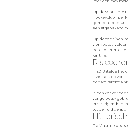
voor een maximale 
Op de sportterreine
Hockeyclub Inter M
gemeentebestuur, m
een afgebakend de
Op de terreinen, m
vier voetbalvelden 
petanqueterreinen.
kantine.
Risicogro
In 2018 stelde het
inventaris op van a
bodemverontreinigi
In een ver verlede
vorige eeuw gebruik
privé-eigendom. In
tot de huidige spo
Historisch
De Vlaamse doelste