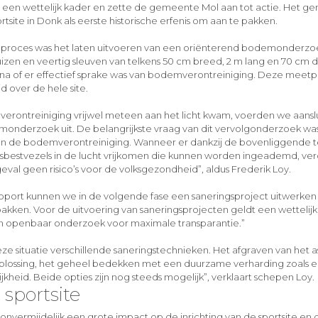
dt een wettelijk kader en zette de gemeente Mol aan tot actie. Het 
tsite in Donk als eerste historische erfenis om aan te pakken.
t proces was het laten uitvoeren van een oriënterend bodemonderzo
izen en veertig sleuven van telkens 50 cm breed, 2 m lang en 70 cm d
na of er effectief sprake was van bodemverontreiniging. Deze mee
d over de hele site.
rontreiniging vrijwel meteen aan het licht kwam, voerden we aansl
onderzoek uit. De belangrijkste vraag van dit vervolgonderzoek wa
an de bodemverontreiniging. Wanneer er dankzij de bovenliggende t
sbestvezels in de lucht vrijkomen die kunnen worden ingeademd, ve
 geval geen risico’s voor de volksgezondheid”, aldus Frederik Loy.
rapport kunnen we in de volgende fase een saneringsproject uitwerken
 pakken. Voor de uitvoering van saneringsprojecten geldt een wettelij
 openbaar onderzoek voor maximale transparantie.”
ze situatie verschillende saneringstechnieken. Het afgraven van het a
oplossing, het geheel bedekken met een duurzame verharding zoals ee
heid. Beide opties zijn nog steeds mogelijk”, verklaart schepen Loy.
sportsite
 onvermijdelijk een grote impact op de inrichting van de sportsite en