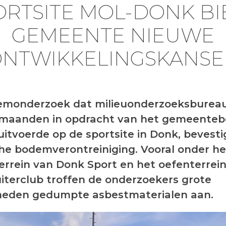
ORTSITE MOL-DONK BI
GEMEENTE NIEUWE
NTWIKKELINGSKANS
emonderzoek dat milieuonderzoeksburea
 maanden in opdracht van het gemeenteb
uitvoerde op de sportsite in Donk, bevesti
che bodemverontreiniging. Vooral onder he
errein van Donk Sport en het oefenterrei
iterclub troffen de onderzoekers grote
heden gedumpte asbestmaterialen aan.