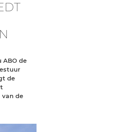
EDT
EN
u ABO de
estuur
gt de
t
n van de