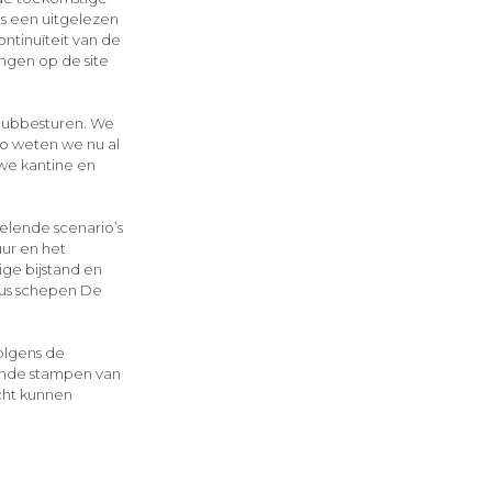
s een uitgelezen
ntinuïteit van de
vingen op de site
lubbesturen. We
Zo weten we nu al
we kantine en
elende scenario’s
ur en het
ge bijstand en
dus schepen De
Volgens de
dende stampen van
cht kunnen