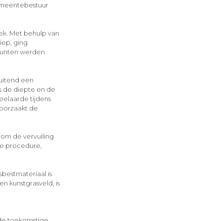
gemeentebestuur
ek. Met behulp van
iep, ging
tpunten werden
uitend een
s de diepte en de
eelaarde tijdens
roorzaakt de
 om de vervuiling
ke procedure,
sbestmateriaal is
n kunstgrasveld, is
 de toekomstige