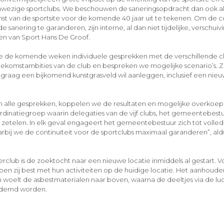
nwezige sportclubs. We beschouwen de saneringsopdracht dan ook al
t van de sportsite voor de komende 40 jaar uit te tekenen. Om de co
de sanering te garanderen, zijn interne, al dan niet tijdelijke, verschui
en van Sport Hans De Groof.
e de komende weken individuele gesprekken met de verschillende c
toekomstambities van de club en bespreken we mogelijke scenario’s. 
graag een bijkomend kunstgrasveld wil aanleggen, inclusief een nieu
n alle gesprekken, koppelen we de resultaten en mogelijke overkoep
dinatiegroep waarin delegaties van de vijf clubs, het gemeentebestu
etelen. In elk geval engageert het gemeentebestuur zich tot volledi
rbij we de continuïteit voor de sportclubs maximaal garanderen”, al
rclub is de zoektocht naar een nieuwe locatie inmiddels al gestart. 
en zij best met hun activiteiten op de huidige locatie. Het aanhou
oelt de asbestmaterialen naar boven, waarna de deeltjes via de lu
ademd worden.