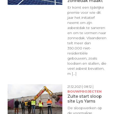
zonnedak maakt
Er komt een tijdelijke
premie voor wie dit
jaar het initiatief
neemt om zijn
asbestdak te saneren
en om te vormen naar
zonnedak. Vlaanderen
telt meer dan
350.000 niet-
residentiële
gebouwen, zoals
loodsen en stallen, die
veel asbest bevatten,
m [...]
21.12.2021 | 08:12 |
BOUWPROJECTEN
Zulte start sloop
site Lys Yarns
De sloopwerken op
de voormalige