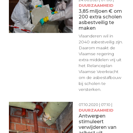
DUURZAAMHEID
3,85 miljoen € om
200 extra scholen
asbestveilig te
maken
Vlaanderen wil in
2040 asbestveilig zijn.
Daarom maakt de
Vlaamse regering
extra middelen vrij uit
het Relanceplan
Vlaamse Veerkracht
om de asbestafbouw
bij scholen te
versterken.
07.10.2020 | 07:10 |
DUURZAAMHEID
Antwerpen
stimuleert
verwijderen van
asbest uit