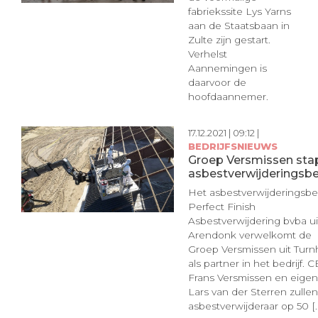
fabriekssite Lys Yarns
aan de Staatsbaan in
Zulte zijn gestart.
Verhelst
Aannemingen is
daarvoor de
hoofdaannemer.
17.12.2021 | 09:12 |
BEDRIJFSNIEUWS
Groep Versmissen stap
asbestverwijderingsbed
Het asbestverwijderingsbed
Perfect Finish
Asbestverwijdering bvba ui
Arendonk verwelkomt de
Groep Versmissen uit Turn
als partner in het bedrijf. 
Frans Versmissen en eigen
Lars van der Sterren zulle
asbestverwijderaar op 50 [..