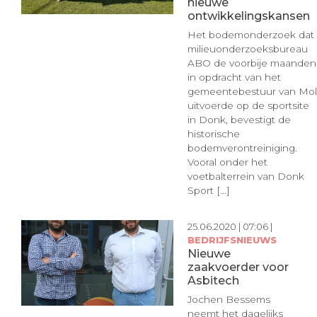
nieuwe
ontwikkelingskansen
Het bodemonderzoek dat
milieuonderzoeksbureau
ABO de voorbije maanden
in opdracht van het
gemeentebestuur van Mol
uitvoerde op de sportsite
in Donk, bevestigt de
historische
bodemverontreiniging.
Vooral onder het
voetbalterrein van Donk
Sport [...]
25.06.2020 | 07:06 |
BEDRIJFSNIEUWS
Nieuwe
zaakvoerder voor
Asbitech
Jochen Bessems
neemt het dagelijks