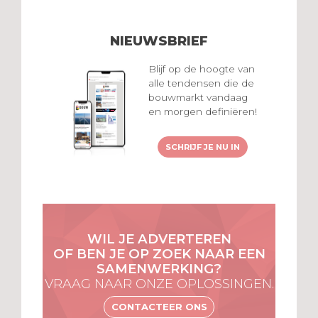
NIEUWSBRIEF
Blijf op de hoogte van
alle tendensen die de
bouwmarkt vandaag
en morgen definiëren!
SCHRIJF JE NU IN
WIL JE ADVERTEREN
OF BEN JE OP ZOEK NAAR EEN
SAMENWERKING?
VRAAG NAAR ONZE OPLOSSINGEN.
CONTACTEER ONS