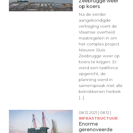
Zeebrugge weer
op koers
Na de eerder
aangekondigde
vertraging voert de
Vlaamse overheid
maatregelen in om
het complex project
Nieuwe Sluis
Zeebrugge weer op
koers te krijgen. Er
werd een taskforce
opgericht, de
planning werd in
samenspraak met alle
betrokkenen herbek
[...]
08.12.2021 | 08:12 |
INFRASTRUCTUUR
Enorme
gerenoveerde