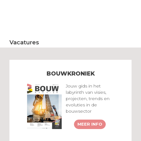
Vacatures
BOUWKRONIEK
Jouw gids in het
labyrinth van visies,
projecten, trends en
evoluties in de
bouwsector
MEER INFO