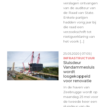
verslagen ontvangen
van de auditeur van
de Raad van State.
Enkele partijen
hadden vorig jaar bij
die raad een
verzoekschrift tot
nietigverklaring van
het voork [...]
25.05.2020 | 07:05 |
INFRASTRUCTUUR
Sluisdeur
Vandammesluis
wordt
losgekoppeld
voor renovatie
In de haven van
Zeebrugge wordt op
maandag 25 mei voor
de tweede keer een
sluisdeur van de