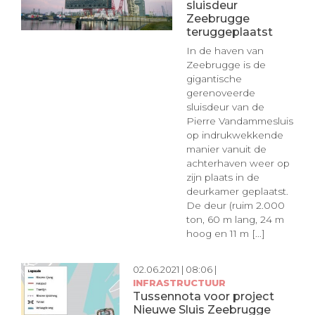
sluisdeur
Zeebrugge
teruggeplaatst
In de haven van
Zeebrugge is de
gigantische
gerenoveerde
sluisdeur van de
Pierre Vandammesluis
op indrukwekkende
manier vanuit de
achterhaven weer op
zijn plaats in de
deurkamer geplaatst.
De deur (ruim 2.000
ton, 60 m lang, 24 m
hoog en 11 m [...]
02.06.2021 | 08:06 |
INFRASTRUCTUUR
Tussennota voor project
Nieuwe Sluis Zeebrugge