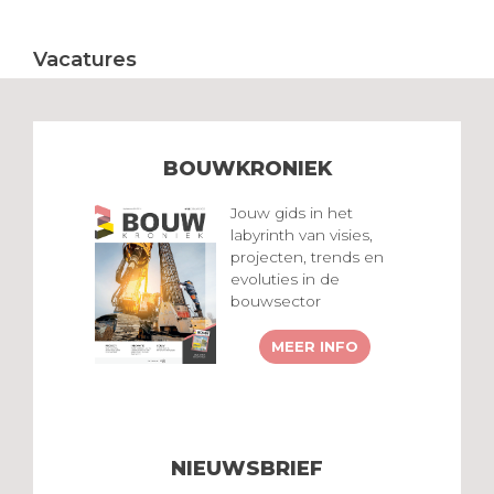
Vacatures
BOUWKRONIEK
Jouw gids in het
labyrinth van visies,
projecten, trends en
evoluties in de
bouwsector
MEER INFO
NIEUWSBRIEF