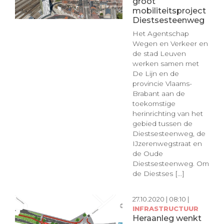
groot
mobiliteitsproject
Diestsesteenweg
Het Agentschap
Wegen en Verkeer en
de stad Leuven
werken samen met
De Lijn en de
provincie Vlaams-
Brabant aan de
toekomstige
herinrichting van het
gebied tussen de
Diestsesteenweg, de
IJzerenwegstraat en
de Oude
Diestsesteenweg. Om
de Diestses [...]
27.10.2020 | 08:10 |
INFRASTRUCTUUR
Heraanleg wenkt