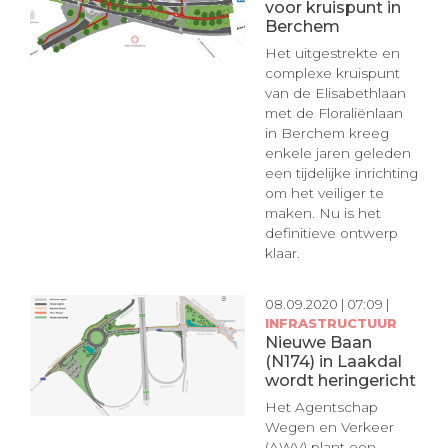
voor kruispunt in
Berchem
Het uitgestrekte en
complexe kruispunt
van de Elisabethlaan
met de Floraliënlaan
in Berchem kreeg
enkele jaren geleden
een tijdelijke inrichting
om het veiliger te
maken. Nu is het
definitieve ontwerp
klaar.
08.09.2020 | 07:09 |
INFRASTRUCTUUR
Nieuwe Baan
(N174) in Laakdal
wordt heringericht
Het Agentschap
Wegen en Verkeer
(AWV) plant een