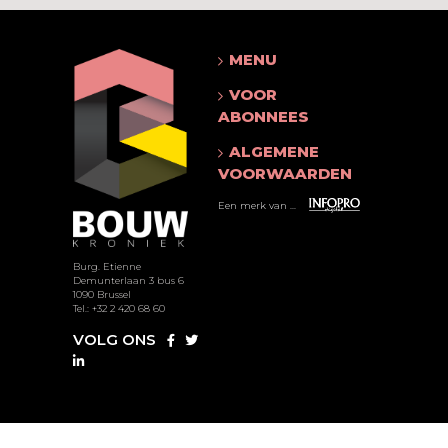
MENU
VOOR
ABONNEES
ALGEMENE
VOORWAARDEN
Een merk van ...
Burg. Etienne
Demunterlaan 3 bus 6
1090 Brussel
Tel.: +32 2 420 68 60
VOLG ONS