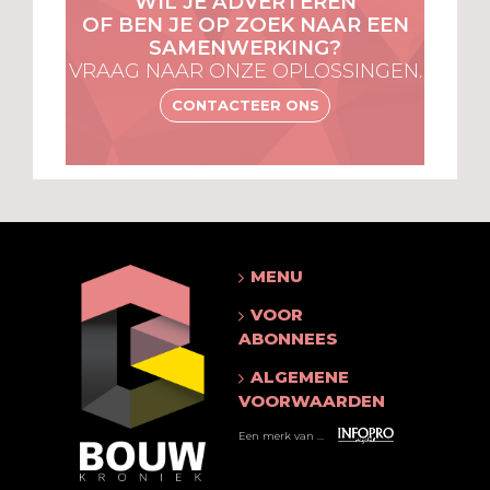
WIL JE ADVERTEREN
OF BEN JE OP ZOEK NAAR EEN
SAMENWERKING?
VRAAG NAAR ONZE OPLOSSINGEN.
CONTACTEER ONS
MENU
VOOR
ABONNEES
ALGEMENE
VOORWAARDEN
Een merk van ...