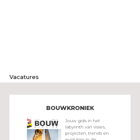
Vacatures
BOUWKRONIEK
Jouw gids in het
labyrinth van visies,
projecten, trends en
evoluties in de