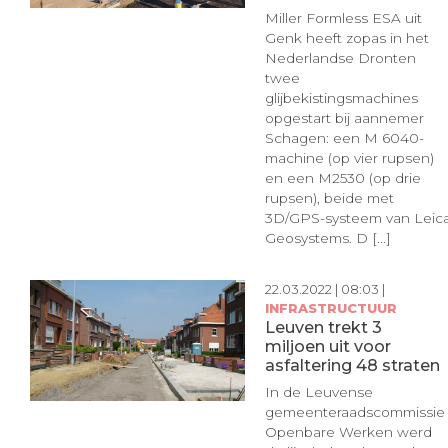
Miller Formless ESA uit
Genk heeft zopas in het
Nederlandse Dronten
twee
glijbekistingsmachines
opgestart bij aannemer
Schagen: een M 6040-
machine (op vier rupsen)
en een M2530 (op drie
rupsen), beide met
3D/GPS-systeem van Leic
Geosystems. D [...]
22.03.2022 | 08:03 |
INFRASTRUCTUUR
Leuven trekt 3
miljoen uit voor
asfaltering 48 straten
In de Leuvense
gemeenteraadscommissie
Openbare Werken werd