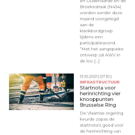
en Oudenaarde en de
Broekestraat (N454)
werden eerder deze
maand voorgelegd
aan de
klankbordgroep
tijdens een
participatieavond.
“Met het aangepaste
ontwerp zal AWV in
de loo [...]
13.10.2021 | 07:10 |
INFRASTRUCTUUR
Startnota voor
herinrichting vier
knooppunten
Brusselse Ring
De Vlaamse regering
keurde zopas de
startnota’s goed voor
de herinrichting van