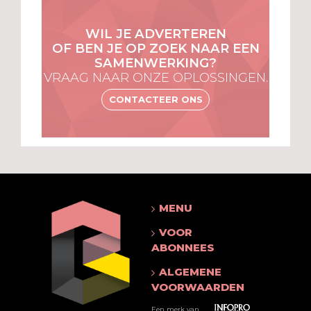
WIL JE ADVERTEREN
OF BEN JE OP ZOEK NAAR EEN
SAMENWERKING?
VRAAG NAAR ONZE OPLOSSINGEN.
CONTACTEER ONS
MENU
VOOR
ABONNEES
ALGEMENE
VOORWAARDEN
Een merk van ...