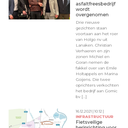
asfaltfreesbedrijf
wordt
overgenomen
Drie nieuwe
gezichten staan
voortaan aan het roer
van Holgo nv uit
Lanaken. Christian
Verhaeren en zijn
zonen Michiel en
Goran nemen de
fakkel over van Emile
Holtappels en Marina
Goijens. Die twee
oprichters verkochten
het bedrijf aan Gomic
bv [...]
16.12.2021 | 10:12 |
INFRASTRUCTUUR
Fietsveilige
herinrichting voor