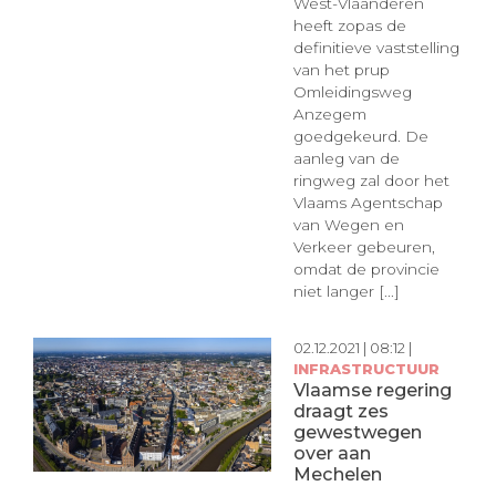
West-Vlaanderen
heeft zopas de
definitieve vaststelling
van het prup
Omleidingsweg
Anzegem
goedgekeurd. De
aanleg van de
ringweg zal door het
Vlaams Agentschap
van Wegen en
Verkeer gebeuren,
omdat de provincie
niet langer [...]
02.12.2021 | 08:12 |
INFRASTRUCTUUR
Vlaamse regering
draagt zes
gewestwegen
over aan
Mechelen