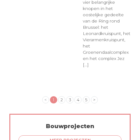
vier belangrijke
knopen in het
oostelijke gedeelte
van de Ring rond
Brussel: het
Leonardkruispunt, het
Vierarmenkruispunt,
het
Groenendaalcomplex
en het complex Jez
[...]
<
1
2
3
4
5
>
Bouwprojecten