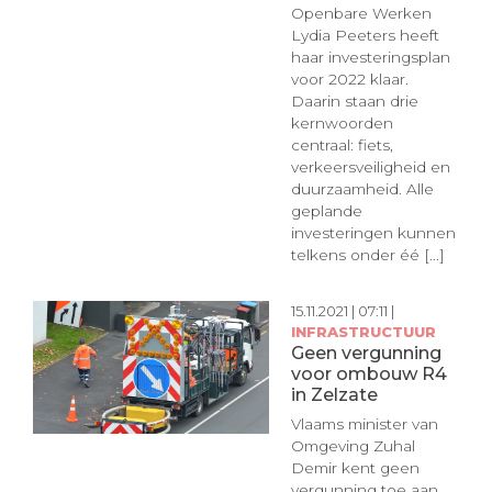
Openbare Werken
Lydia Peeters heeft
haar investeringsplan
voor 2022 klaar.
Daarin staan drie
kernwoorden
centraal: fiets,
verkeersveiligheid en
duurzaamheid. Alle
geplande
investeringen kunnen
telkens onder éé [...]
15.11.2021 | 07:11 |
INFRASTRUCTUUR
Geen vergunning
voor ombouw R4
in Zelzate
Vlaams minister van
Omgeving Zuhal
Demir kent geen
vergunning toe aan