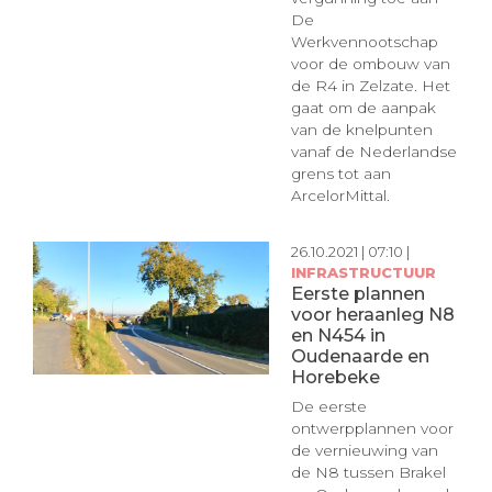
De
Werkvennootschap
voor de ombouw van
de R4 in Zelzate. Het
gaat om de aanpak
van de knelpunten
vanaf de Nederlandse
grens tot aan
ArcelorMittal.
26.10.2021 | 07:10 |
INFRASTRUCTUUR
Eerste plannen
voor heraanleg N8
en N454 in
Oudenaarde en
Horebeke
De eerste
ontwerpplannen voor
de vernieuwing van
de N8 tussen Brakel