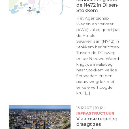
de N472 in Dilsen-
Stokkem
Het Agentschap
Wegen en Verkeer
(AWV) zal volgend jaar
de Arnold-
Sauwenlaan (N742) in
Stokkem herinrichten.
Tussen de Rijksweg
en de Nieuwe Weerd
krijgt de invalsweg
naar Stokkem veilige
fietspaden en een
nieuw wegdek met
enkele verhoogde
krui [...]
13.12.2021 | 10:12 |
INFRASTRUCTUUR
Vlaamse regering
draagt zes