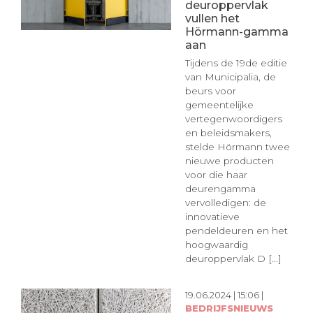
deuroppervlak
vullen het
Hörmann-gamma
aan
Tijdens de 19de editie
van Municipalia, de
beurs voor
gemeentelijke
vertegenwoordigers
en beleidsmakers,
stelde Hörmann twee
nieuwe producten
voor die haar
deurengamma
vervolledigen: de
innovatieve
pendeldeuren en het
hoogwaardig
deuroppervlak D [...]
19.06.2024 | 15:06 |
BEDRIJFSNIEUWS