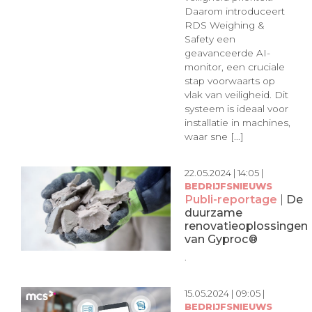
Daarom introduceert
RDS Weighing &
Safety een
geavanceerde AI-
monitor, een cruciale
stap voorwaarts op
vlak van veiligheid. Dit
systeem is ideaal voor
installatie in machines,
waar sne [...]
22.05.2024 | 14:05 |
BEDRIJFSNIEUWS
Publi-reportage
|
De
duurzame
renovatieoplossingen
van Gyproc®
.
15.05.2024 | 09:05 |
BEDRIJFSNIEUWS