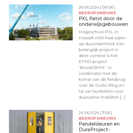
26.06.2024 | 08:06 |
BEDRIJFSNIEUWS
PXL fietst door de
onderwijsgebouwen
Hogeschool PXL in
Hasselt richt haar pijlen
op duurzaamheid. Een
belangrijk project in
deze context is het
EFRO-project
‘Boost2BIKE’. In
combinatie met de
komst van de fietsbrug
over de Grote Ring en
tal van faciliteiten voor
duurzame mobiliteit [...]
24.06.2024 | 11:06 |
BEDRIJFSNIEUWS
Pendeldeuren en
DuraProject-