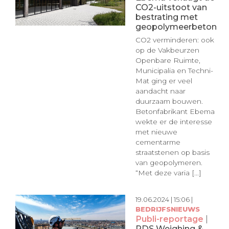
CO2-uitstoot van
bestrating met
geopolymeerbeton
CO2 verminderen: ook
op de Vakbeurzen
Openbare Ruimte,
Municipalia en Techni-
Mat ging er veel
aandacht naar
duurzaam bouwen.
Betonfabrikant Ebema
wekte er de interesse
met nieuwe
cementarme
straatstenen op basis
van geopolymeren.
“Met deze varia [...]
19.06.2024 | 15:06 |
BEDRIJFSNIEUWS
Publi-reportage
|
RDS Weighing &