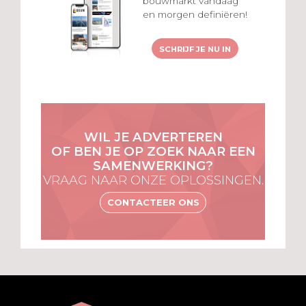
bouwmarkt vandaag
en morgen definiëren!
SCHRIJF JE NU IN
WIL JE ADVERTEREN
OF BEN JE OP ZOEK NAAR EEN
SAMENWERKING?
VRAAG NAAR ONZE OPLOSSINGEN.
CONTACTEER ONS