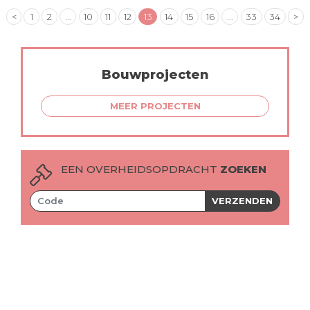
<
1
2
...
10
11
12
13
14
15
16
...
33
34
>
Bouwprojecten
MEER PROJECTEN
EEN OVERHEIDSOPDRACHT
ZOEKEN
VERZENDEN