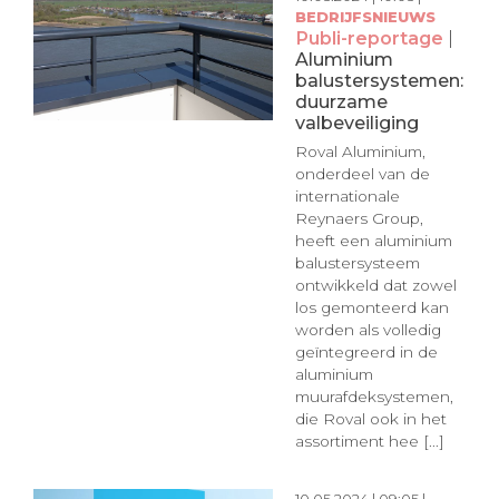
BEDRIJFSNIEUWS
Publi-reportage
|
Aluminium
balustersystemen:
duurzame
valbeveiliging
Roval Aluminium,
onderdeel van de
internationale
Reynaers Group,
heeft een aluminium
balustersysteem
ontwikkeld dat zowel
los gemonteerd kan
worden als volledig
geïntegreerd in de
aluminium
muurafdeksystemen,
die Roval ook in het
assortiment hee [...]
10.05.2024 | 09:05 |