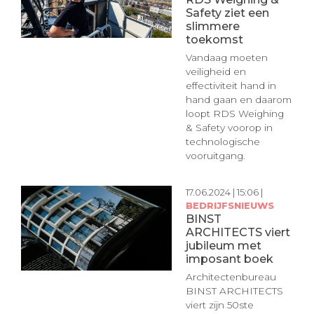
Safety ziet een
slimmere
toekomst
Vandaag moeten
veiligheid en
effectiviteit hand in
hand gaan en daarom
loopt RDS Weighing
& Safety voorop in
technologische
vooruitgang.
17.06.2024 | 15:06 |
BEDRIJFSNIEUWS
BINST
ARCHITECTS viert
jubileum met
imposant boek
Architectenbureau
BINST ARCHITECTS
viert zijn 50ste