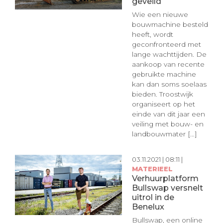
geveild
Wie een nieuwe
bouwmachine besteld
heeft, wordt
geconfronteerd met
lange wachttijden. De
aankoop van recente
gebruikte machine
kan dan soms soelaas
bieden. Troostwijk
organiseert op het
einde van dit jaar een
veiling met bouw- en
landbouwmater [...]
03.11.2021 | 08:11 |
MATERIEEL
Verhuurplatform
Bullswap versnelt
uitrol in de
Benelux
Bullswap, een online