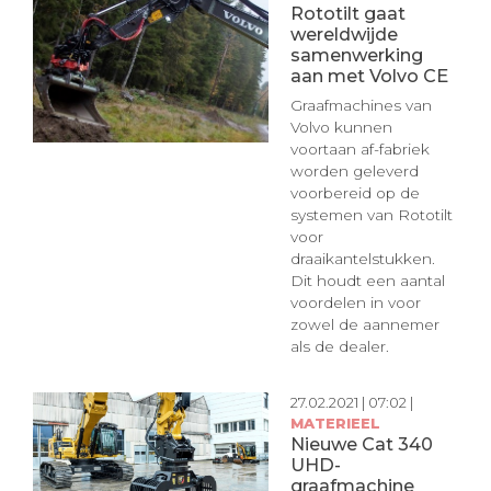
Rototilt gaat
wereldwijde
samenwerking
aan met Volvo CE
Graafmachines van
Volvo kunnen
voortaan af-fabriek
worden geleverd
voorbereid op de
systemen van Rototilt
voor
draaikantelstukken.
Dit houdt een aantal
voordelen in voor
zowel de aannemer
als de dealer.
27.02.2021 | 07:02 |
MATERIEEL
Nieuwe Cat 340
UHD-
graafmachine