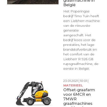
graafmachine in
België
Het Poperingse
bedrijf Timo Tuin heeft
een Liebherr-machine
van de nieuwste
generatie
aangeschaft. Het
bedrijf koos voor de
prestaties, het lage
brandstofverbruik en
het comfort van de
Liebherr R 926 G8
rupsgraafmachine, de
eerste in België.
23.01.2021 | 10:01 |
MATERIEEL
Offset-graafarm
voor 6MCR en
7MWR
graafmachines