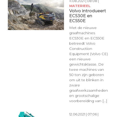
11.08.2021 | 08:08 |
MATERIEEL
Volvo introdueert
EC530E en
EC550E
Met de nieuwe
graafmachines
EC530E en EC550E
betreedt Volvo
Construction
Equipment (Volvo CE)
een nieuwe
gewichtsklasse. De
twee machines van
50 ton zijn geboren
om uit te blinken in
zware
graafwerkzaamheden
en grootschalige
voorbereiding van [...]
12.06.2021 | 07:06 |