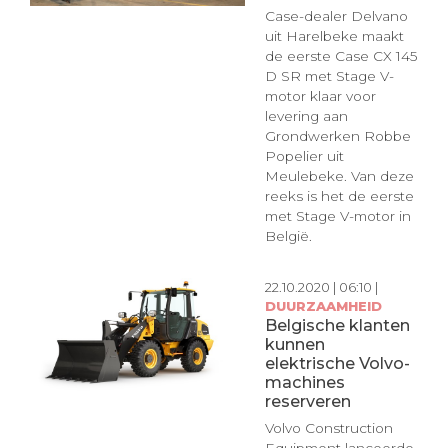
Case-dealer Delvano
uit Harelbeke maakt
de eerste Case CX 145
D SR met Stage V-
motor klaar voor
levering aan
Grondwerken Robbe
Popelier uit
Meulebeke. Van deze
reeks is het de eerste
met Stage V-motor in
België.
22.10.2020 | 06:10 |
DUURZAAMHEID
Belgische klanten
kunnen
elektrische Volvo-
machines
reserveren
Volvo Construction
Equipment lanceerde