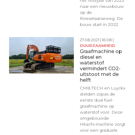
het voorjaar van 2023
naar een nieuwbouw
op de
Roeselaarseweg. De
bouw start in 2022.
27.08.2021 | 16:08 |
DUURZAAMHEID
Graafmachine op
diesel en
waterstof
vermindert CO2-
uitstoot met de
helft
CMB.TECH en Luyckx
stelden zopas de
eerste dual fuel-
graafmachine op
waterstof voor. Deze
omgebouwde
Hitachi-machine zorgt
voor een graduele