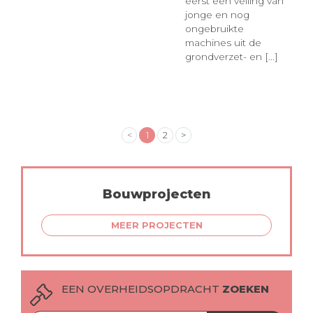
eerst een veiling van
jonge en nog
ongebruikte
machines uit de
grondverzet- en [...]
<
1
2
>
Bouwprojecten
MEER PROJECTEN
EEN OVERHEIDSOPDRACHT
ZOEKEN