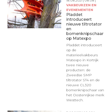
18.08.2021 | 08:08 |
VAKBEURZEN EN
EVENEMENTEN
Pladdet
introduceert
nieuwe tiltrotator
en
bomenknipschaar
op Matexpo
Pladdet introduceert
op de
materieelvakbeurs
Matexpo in Kortrijk
twee nieuwe
producten: de
Zweedse SMP
tiltrotator ST4 en de
nieuwe CL320
bomenknipschaar van
het Oostenrijkse merk
Westtech.