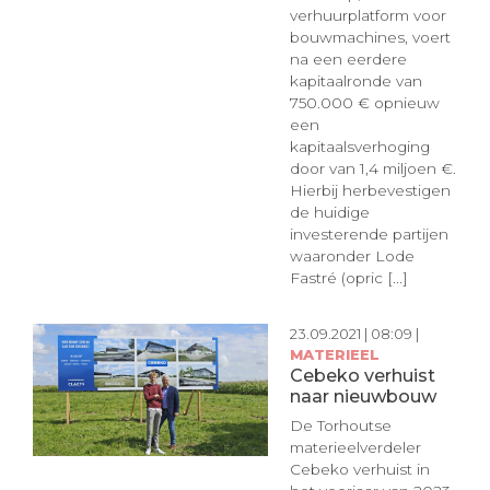
verhuurplatform voor
bouwmachines, voert
na een eerdere
kapitaalronde van
750.000 € opnieuw
een
kapitaalsverhoging
door van 1,4 miljoen €.
Hierbij herbevestigen
de huidige
investerende partijen
waaronder Lode
Fastré (opric [...]
23.09.2021 | 08:09 |
MATERIEEL
Cebeko verhuist
naar nieuwbouw
De Torhoutse
materieelverdeler
Cebeko verhuist in