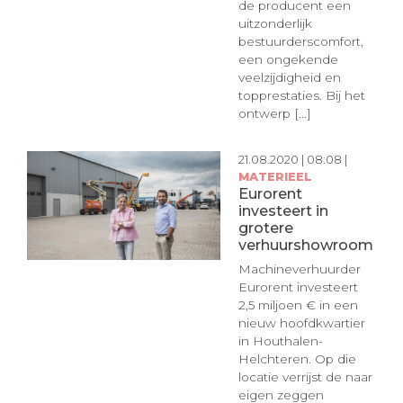
de producent een
uitzonderlijk
bestuurderscomfort,
een ongekende
veelzijdigheid en
topprestaties. Bij het
ontwerp [...]
21.08.2020 | 08:08 |
MATERIEEL
Eurorent
investeert in
grotere
verhuurshowroom
Machineverhuurder
Eurorent investeert
2,5 miljoen € in een
nieuw hoofdkwartier
in Houthalen-
Helchteren. Op die
locatie verrijst de naar
eigen zeggen