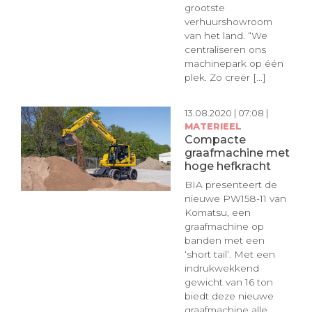
grootste
verhuurshowroom
van het land. “We
centraliseren ons
machinepark op één
plek. Zo creër [...]
13.08.2020 | 07:08 |
MATERIEEL
Compacte
graafmachine met
hoge hefkracht
BIA presenteert de
nieuwe PW158-11 van
Komatsu, een
graafmachine op
banden met een
‘short tail’. Met een
indrukwekkend
gewicht van 16 ton
biedt deze nieuwe
graafmachine alle