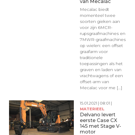
van Mecalac
Mecalac biedt
momenteel twee
soorten gieken aan
voor zijn 6MCR-
rupsgraafmachines en
7MWR-graafmachines
op wielen: een offset
graafarm voor
traditionele
toepassingen als het
graven en laden van
vrachtwagens of een
offset-arm van
Mecalac voor me [...]
15.01.2021 | 08:01 |
MATERIEEL
Delvano levert
eerste Case CX
145 met Stage V-
motor